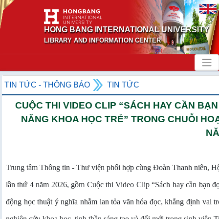
HONG BANG INTERNATIONAL UNIVERSITY
LIBRARY AND INFORMATION CENTER
TIN TỨC - THÔNG BÁO
TIN TỨC
CUỘC THI VIDEO CLIP “SÁCH HAY CẦN BẠ
NĂNG KHOA HỌC TRẺ” TRONG CHUỖI HOẠ
NĂ
Trung tâm Thông tin - Thư viện phối hợp cùng Đoàn Thanh niên, Hộ
lần thứ 4 năm 2026, gồm Cuộc thi Video Clip “Sách hay cần bạn đ
động học thuật ý nghĩa nhằm lan tỏa văn hóa đọc, khẳng định vai t
nghiên cứu khoa học, tinh thần sáng tạo và đổi mới trong sinh viê