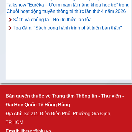
Talkshow “Euréka – Ươm mầm tài năng khoa học trẻ” trong
Chuỗi hoạt động truyền thông tri thức lần thứ 4 năm 2026
Sách và chúng ta - Nơi tri thức lan tỏa
Tọa đàm: "Sách trong hành trình phát triển bản thân"
Bản quyền thuộc về Trung tâm Thông tin - Thư viện -
Đại Học Quốc Tế Hồng Bàng
Địa chỉ:
Số 215 Điện Biên Phủ, Phường Gia Định,
TP.HCM
Email:
library@hiu.vn