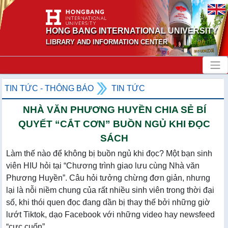
HONG BANG INTERNATIONAL UNIVERSITY
LIBRARY AND INFORMATION CENTER
TIN TỨC - THÔNG BÁO
TIN TỨC
NHÀ VĂN PHƯƠNG HUYỀN CHIA SẺ BÍ
QUYẾT “CẮT CƠN” BUỒN NGỦ KHI ĐỌC
SÁCH
Làm thế nào để không bị buồn ngủ khi đọc? Một bạn sinh
viên HIU hỏi tại “Chương trình giao lưu cùng Nhà văn
Phương Huyền”. Câu hỏi tưởng chừng đơn giản, nhưng
lại là nỗi niềm chung của rất nhiều sinh viên trong thời đại
số, khi thói quen đọc đang dần bị thay thế bởi những giờ
lướt Tiktok, dạo Facebook với những video hay newsfeed
“cực cuốn”.