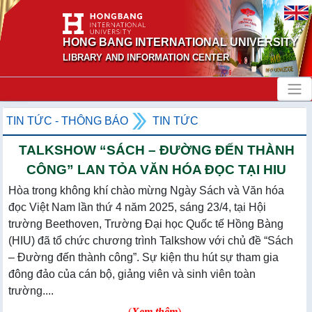
HONG BANG INTERNATIONAL UNIVERSITY
LIBRARY AND INFORMATION CENTER
TIN TỨC - THÔNG BÁO
TIN TỨC
TALKSHOW “SÁCH – ĐƯỜNG ĐẾN THÀNH
CÔNG” LAN TỎA VĂN HÓA ĐỌC TẠI HIU
Hòa trong không khí chào mừng Ngày Sách và Văn hóa
đọc Việt Nam lần thứ 4 năm 2025, sáng 23/4, tại Hội
trường Beethoven, Trường Đại học Quốc tế Hồng Bàng
(HIU) đã tổ chức chương trình Talkshow với chủ đề “Sách
– Đường đến thành công”. Sự kiện thu hút sự tham gia
đông đảo của cán bộ, giảng viên và sinh viên toàn
trường....
(
Xem thêm
)