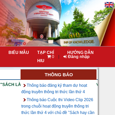
BIỂU MẪU
TẠP CHÍ
HƯỚNG DẪN
0
|
Đăng nhập
HIU
THÔNG BÁO
SÁCH LÀ NGƯỜI THẦY THỨ HAI CỦA SINH VIÊN HIU" V
Thông báo đăng ký tham dự hoạt
động truyền thông tri thức lần thứ 4
Thông báo Cuộc thi Video Clip 2026
trong chuỗi hoạt động truyền thông tri
thức lần thứ 4 với chủ đề "Sách hay cần