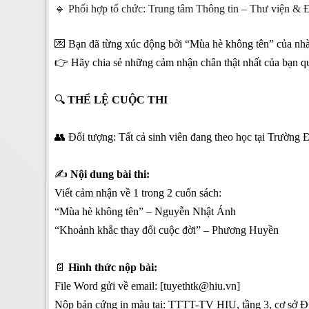
🔹 Phối hợp tổ chức: Trung tâm Thông tin – Thư viện &
💌 Bạn đã từng xúc động bởi “Mùa hè không tên” của n
👉 Hãy chia sẻ những cảm nhận chân thật nhất của bạn qua
🔍
THỂ LỆ CUỘC THI
👥 Đối tượng: Tất cả sinh viên đang theo học tại Trường
✍️
Nội dung bài thi:
Viết cảm nhận về 1 trong 2 cuốn sách:
“Mùa hè không tên” – Nguyễn Nhật Ánh
“Khoảnh khắc thay đổi cuộc đời” – Phương Huyền
📄
Hình thức nộp bài:
File Word gửi về email: [tuyethtk@hiu.vn]
Nộp bản cứng in màu tại: TTTT-TV HIU, tầng 3, cơ sở Đ