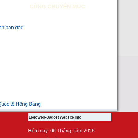
CÙNG CHUYÊN MỤC
cần bạn đọc"
 Quốc tế Hồng Bàng
LegoWeb-Gadget Website Info
Hôm nay: 06 Tháng Tám 2026