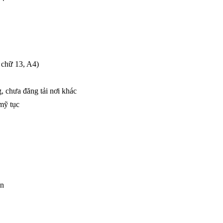
 chữ 13, A4)
g, chưa đăng tải nơi khác
mỹ tục
ận