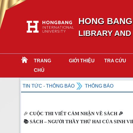
HONG BANG 
LIBRARY AND
TRANG
GIỚI THIỆU
TRA CỨU
CHỦ
TIN TỨC - THÔNG BÁO
THÔNG BÁO
🎉
CUỘC THI VIẾT CẢM NHẬN VỀ SÁCH 🎉
📚 SÁCH – NGƯỜI THẦY THỨ HAI CỦA SINH VI