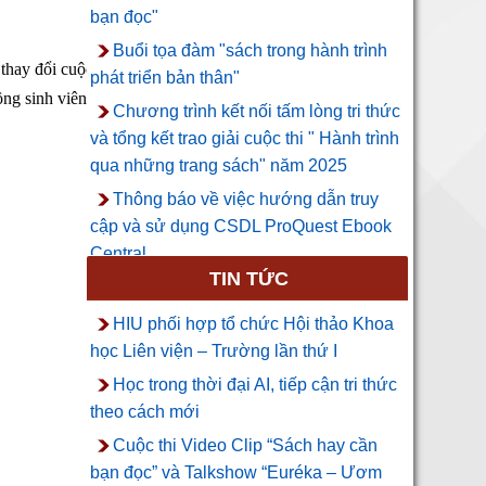
bạn đọc"
Buổi tọa đàm "sách trong hành trình
thay đổi cuộc đời” của nhà văn Phương Huyền?
phát triển bản thân"
đồng sinh viên HIU!
Chương trình kết nối tấm lòng tri thức
và tổng kết trao giải cuộc thi " Hành trình
qua những trang sách" năm 2025
Thông báo về việc hướng dẫn truy
cập và sử dụng CSDL ProQuest Ebook
Central
TIN TỨC
HIU phối hợp tổ chức Hội thảo Khoa
học Liên viện – Trường lần thứ I
Học trong thời đại AI, tiếp cận tri thức
theo cách mới
Cuộc thi Video Clip “Sách hay cần
bạn đọc” và Talkshow “Euréka – Ươm