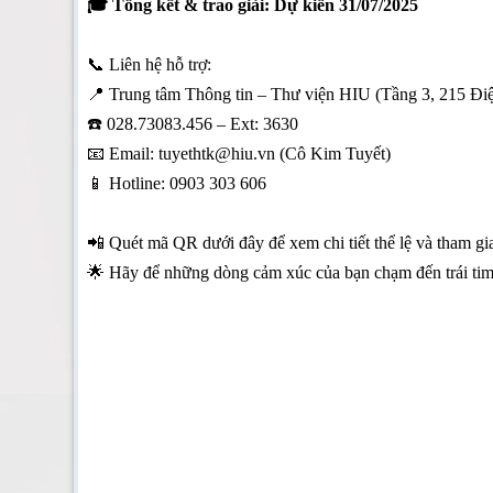
🎓 Tổng kết & trao giải: Dự kiến 31/07/2025
📞 Liên hệ hỗ trợ:
📍 Trung tâm Thông tin – Thư viện HIU (Tầng 3, 215 Đi
☎️ 028.73083.456 – Ext: 3630
📧 Email: tuyethtk@hiu.vn (Cô Kim Tuyết)
📱 Hotline: 0903 303 606
📲 Quét mã QR dưới đây để xem chi tiết thể lệ và tham gi
🌟 Hãy để những dòng cảm xúc của bạn chạm đến trái tim n