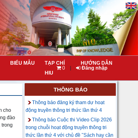
BIỂU MẪU
TẠP CHÍ
HƯỚNG DẪN
0
|
Đăng nhập
HIU
THÔNG BÁO
Thông báo đăng ký tham dự hoạt
h cho
động truyền thông tri thức lần thứ 4
ợng đào
Thông báo Cuộc thi Video Clip 2026
 trong
trong chuỗi hoạt động truyền thông tri
thức lần thứ 4 với chủ đề "Sách hay cần