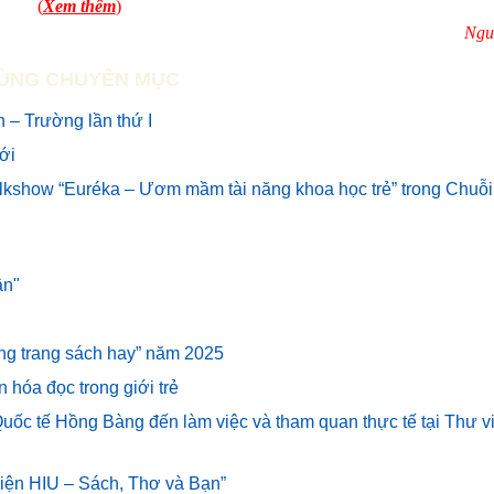
(
Xem thêm
)
Ngu
ÙNG CHUYÊN MỤC
 – Trường lần thứ I
mới
alkshow “Euréka – Ươm mầm tài năng khoa học trẻ” trong Chuỗi
ân"
hững trang sách hay” năm 2025
n hóa đọc trong giới trẻ
uốc tế Hồng Bàng đến làm việc và tham quan thực tế tại Thư v
 viện HIU – Sách, Thơ và Bạn”