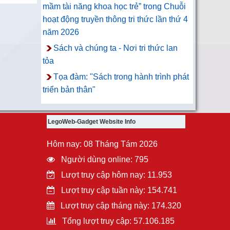
mầm tài năng khoa học trẻ” trong Chuỗi
hoạt động truyền thông tri thức lần thứ 4
năm 2026
Sách và chúng ta - Nơi tri thức lan
tỏa
Tọa đàm: "Sách trong hành trình phát
triển bản thân"
LegoWeb-Gadget Website Info
Hôm nay: 08 Tháng Tám 2026
Người dùng online: 795
Lượt truy cập hôm nay: 11.953
Lượt truy cập tuần này: 154.741
Lượt truy cập tháng này: 174.320
Tổng lượt truy cập: 57.106.185