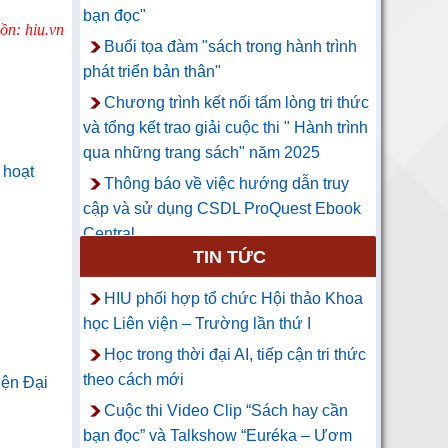
bạn đọc"
ồn: hiu.vn
Buổi tọa đàm "sách trong hành trình
phát triển bản thân"
Chương trình kết nối tấm lòng tri thức
và tổng kết trao giải cuộc thi " Hành trình
qua những trang sách" năm 2025
 hoạt
Thông báo về việc hướng dẫn truy
cập và sử dụng CSDL ProQuest Ebook
Central
TIN TỨC
HIU phối hợp tổ chức Hội thảo Khoa
học Liên viện – Trường lần thứ I
Học trong thời đại AI, tiếp cận tri thức
theo cách mới
iện Đại
Cuộc thi Video Clip “Sách hay cần
bạn đọc” và Talkshow “Euréka – Ươm