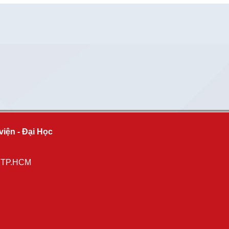
viện - Đại Học
, TP.HCM