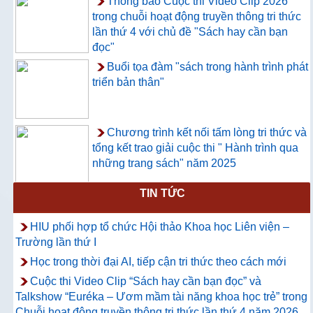
Thông báo Cuộc thi Video Clip 2026
trong chuỗi hoạt động truyền thông tri thức
lần thứ 4 với chủ đề "Sách hay cần bạn
đọc"
Buổi tọa đàm "sách trong hành trình phát
triển bản thân"
Chương trình kết nối tấm lòng tri thức và
tổng kết trao giải cuộc thi " Hành trình qua
những trang sách" năm 2025
TIN TỨC
Thông báo về việc hướng dẫn truy cập
và sử dụng CSDL ProQuest Ebook
HIU phối hợp tổ chức Hội thảo Khoa học Liên viện –
Central
Trường lần thứ I
Học trong thời đại AI, tiếp cận tri thức theo cách mới
Cuộc thi Video Clip “Sách hay cần bạn đọc” và
Talkshow “Euréka – Ươm mầm tài năng khoa học trẻ” trong
Chuỗi hoạt động truyền thông tri thức lần thứ 4 năm 2026