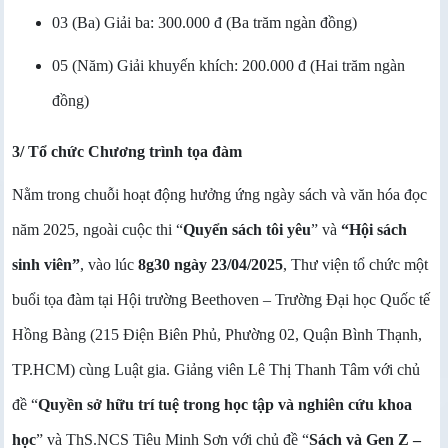
03 (Ba) Giải ba: 300.000 đ (Ba
trăm ngàn đồng
)
05 (Năm) Giải khuyến khích: 200.000 đ (Hai
trăm ngàn
đồng
)
3/ Tổ chức Chương trình tọa đàm
Nằm trong chuỗi hoạt động hưởng ứng ngày sách và văn hóa đọc
năm 2025, ngoài cuộc thi “
Quyển sách tôi yêu
” và
“Hội sách
sinh viên”
, vào lúc
8g30 ngày 23/04/2025
, Thư viện tổ chức một
buổi tọa đàm tại Hội trường Beethoven – Trường Đại học Quốc tế
Hồng Bàng (215 Điện Biên Phủ, Phường 02, Quận Bình Thạnh,
TP.HCM) cùng Luật gia. Giảng viên Lê Thị Thanh Tâm với chủ
đề “
Quyền sở hữu trí tuệ trong học tập và nghiên cứu khoa
học
” và ThS.NCS Tiêu Minh Sơn với chủ đề “
Sách và Gen Z –