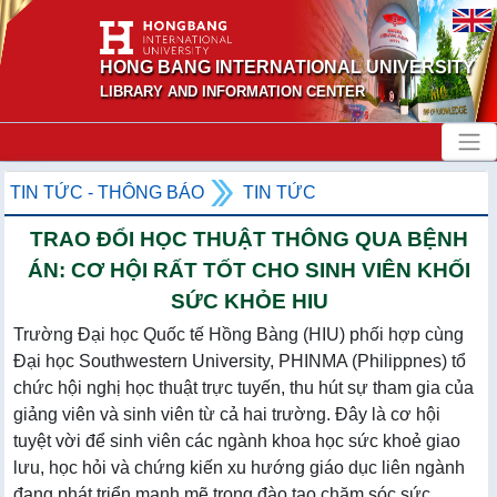
HONG BANG INTERNATIONAL UNIVERSITY
LIBRARY AND INFORMATION CENTER
TIN TỨC - THÔNG BÁO
TIN TỨC
TRAO ĐỔI HỌC THUẬT THÔNG QUA BỆNH
ÁN: CƠ HỘI RẤT TỐT CHO SINH VIÊN KHỐI
SỨC KHỎE HIU
Trường Đại học Quốc tế Hồng Bàng (HIU) phối hợp cùng
Đại học Southwestern University, PHINMA (Philippnes) tổ
chức hội nghị học thuật trực tuyến, thu hút sự tham gia của
giảng viên và sinh viên từ cả hai trường. Đây là cơ hội
tuyệt vời để sinh viên các ngành khoa học sức khoẻ giao
lưu, học hỏi và chứng kiến xu hướng giáo dục liên ngành
đang phát triển mạnh mẽ trong đào tạo chăm sóc sức