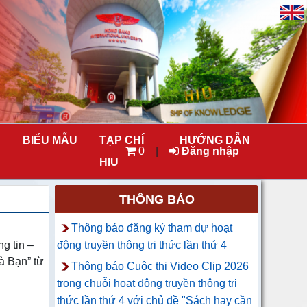
BIỂU MẪU
TẠP CHÍ
HƯỚNG DẪN
0
|
Đăng nhập
HIU
THÔNG BÁO
Thông báo đăng ký tham dự hoạt
g tin –
động truyền thông tri thức lần thứ 4
à Bạn” từ
Thông báo Cuộc thi Video Clip 2026
trong chuỗi hoạt động truyền thông tri
thức lần thứ 4 với chủ đề "Sách hay cần