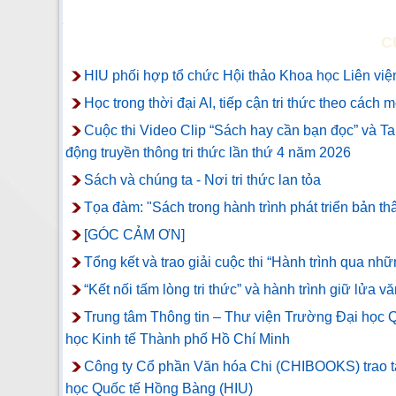
C
HIU phối hợp tổ chức Hội thảo Khoa học Liên viện
Học trong thời đại AI, tiếp cận tri thức theo cách 
Cuộc thi Video Clip “Sách hay cần bạn đọc” và T
động truyền thông tri thức lần thứ 4 năm 2026
Sách và chúng ta - Nơi tri thức lan tỏa
Tọa đàm: "Sách trong hành trình phát triển bản th
[GÓC CẢM ƠN]
Tổng kết và trao giải cuộc thi “Hành trình qua n
“Kết nối tấm lòng tri thức” và hành trình giữ lửa vă
Trung tâm Thông tin – Thư viện Trường Đại học Q
học Kinh tế Thành phố Hồ Chí Minh
Công ty Cổ phần Văn hóa Chi (CHIBOOKS) trao tặ
học Quốc tế Hồng Bàng (HIU)