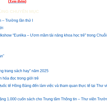
(
Xem thêm
)
ÙNG CHUYÊN MỤC
 – Trường lần thứ I
mới
alkshow “Euréka – Ươm mầm tài năng khoa học trẻ” trong Chuỗi
ân"
hững trang sách hay” năm 2025
n hóa đọc trong giới trẻ
uốc tế Hồng Bàng đến làm việc và tham quan thực tế tại Thư v
ng 1.000 cuốn sách cho Trung tâm Thông tin – Thư viện Trườ