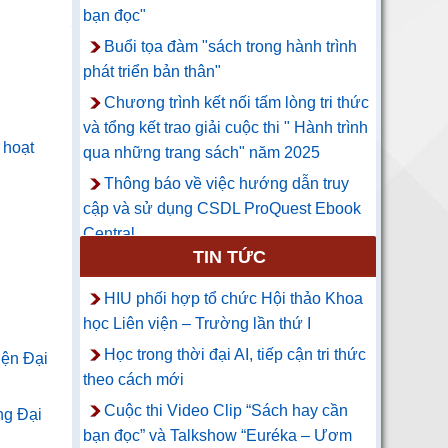
bạn đọc"
Buổi tọa đàm "sách trong hành trình
phát triển bản thân"
Chương trình kết nối tấm lòng tri thức
và tổng kết trao giải cuộc thi " Hành trình
 hoạt
qua những trang sách" năm 2025
Thông báo về việc hướng dẫn truy
cập và sử dụng CSDL ProQuest Ebook
Central
TIN TỨC
HIU phối hợp tổ chức Hội thảo Khoa
học Liên viện – Trường lần thứ I
Học trong thời đại AI, tiếp cận tri thức
iện Đại
theo cách mới
Cuộc thi Video Clip “Sách hay cần
ng Đại
bạn đọc” và Talkshow “Euréka – Ươm