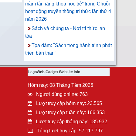
mầm tài năng khoa học trẻ” trong Chuỗi
hoạt động truyền thông tri thức lần thứ 4
năm 2026
Sách và chúng ta - Nơi tri thức lan
tỏa
Tọa đàm: "Sách trong hành trình phát
triển bản thân"
LegoWeb-Gadget Website Info
Hôm nay: 08 Tháng Tám 2026
Người dùng online: 763
Lượt truy cập hôm nay: 23.565
Lượt truy cập tuần này: 166.353
Lượt truy cập tháng này: 185.932
Tổng lượt truy cập: 57.117.797