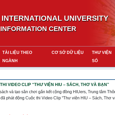
INTERNATIONAL UNIVERSITY
 INFORMATION CENTER
TÀI LIỆU THEO
CƠ SỞ DỮ LIỆU
THƯ VIỆN
NGÀNH
SỐ
THI VIDEO CLIP “THƯ VIỆN HIU – SÁCH, THƠ VÀ BẠN”
 sách và tạo sân chơi gắn kết cộng đồng HIUers, Trung tâm Thôn
đã phát động Cuộc thi Video Clip “Thư viện HIU – Sách, Thơ v