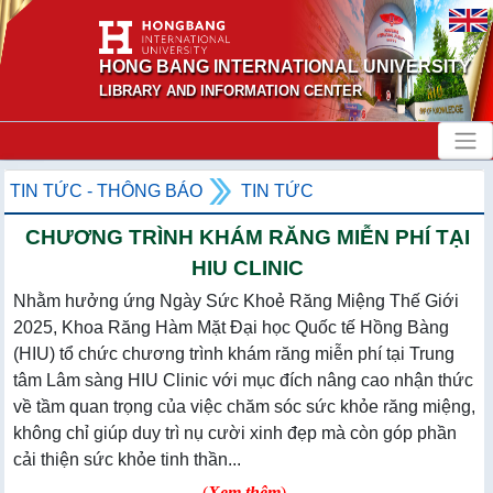
HONG BANG INTERNATIONAL UNIVERSITY
LIBRARY AND INFORMATION CENTER
TIN TỨC - THÔNG BÁO
TIN TỨC
CHƯƠNG TRÌNH KHÁM RĂNG MIỄN PHÍ TẠI
HIU CLINIC
Nhằm hưởng ứng Ngày Sức Khoẻ Răng Miệng Thế Giới
2025, Khoa Răng Hàm Mặt Đại học Quốc tế Hồng Bàng
(HIU) tổ chức chương trình khám răng miễn phí tại Trung
tâm Lâm sàng HIU Clinic với mục đích nâng cao nhận thức
về tầm quan trọng của việc chăm sóc sức khỏe răng miệng,
không chỉ giúp duy trì nụ cười xinh đẹp mà còn góp phần
cải thiện sức khỏe tinh thần...
(
Xem thêm
)