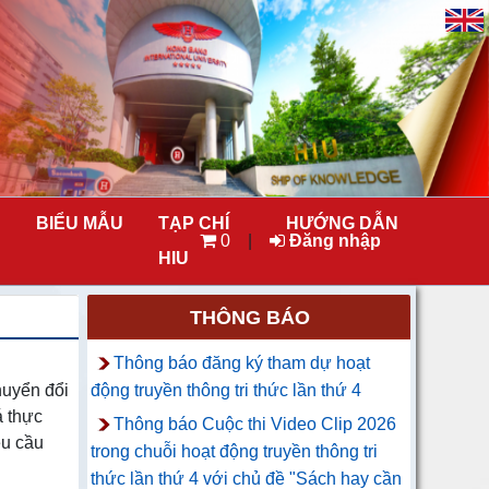
BIỂU MẪU
TẠP CHÍ
HƯỚNG DẪN
0
|
Đăng nhập
HIU
THÔNG BÁO
Thông báo đăng ký tham dự hoạt
huyển đổi
động truyền thông tri thức lần thứ 4
á thực
Thông báo Cuộc thi Video Clip 2026
êu cầu
trong chuỗi hoạt động truyền thông tri
thức lần thứ 4 với chủ đề "Sách hay cần