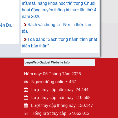
mầm tài năng khoa học trẻ” trong Chuỗi
hoạt động truyền thông tri thức lần thứ 4
năm 2026
Sách và chúng ta - Nơi tri thức lan
iện Đại
tỏa
Tọa đàm: "Sách trong hành trình phát
triển bản thân"
LegoWeb-Gadget Website Info
Hôm nay: 06 Tháng Tám 2026
Người dùng online: 467
Lượt truy cập hôm nay: 24.444
Lượt truy cập tuần này: 110.568
Lượt truy cập tháng này: 130.147
Tổng lượt truy cập: 57.062.012