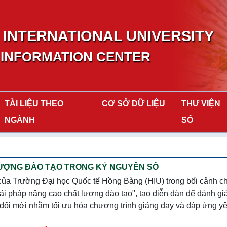
INTERNATIONAL UNIVERSITY
 INFORMATION CENTER
TÀI LIỆU THEO
CƠ SỞ DỮ LIỆU
THƯ VIỆN
NGÀNH
SỐ
 LƯỢNG ĐÀO TẠO TRONG KỶ NGUYÊN SỐ
của Trường Đại học Quốc tế Hồng Bàng (HIU) trong bối cảnh c
iải pháp nâng cao chất lượng đào tạo", tạo diễn đàn để đánh gi
áp đổi mới nhằm tối ưu hóa chương trình giảng dạy và đáp ứng y