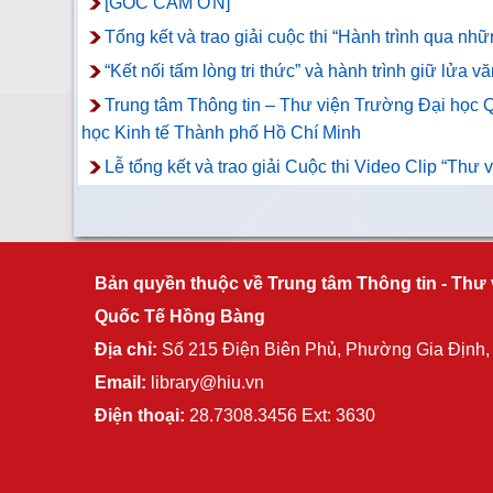
[GÓC CẢM ƠN]
Tổng kết và trao giải cuộc thi “Hành trình qua n
“Kết nối tấm lòng tri thức” và hành trình giữ lửa vă
Trung tâm Thông tin – Thư viện Trường Đại học Q
học Kinh tế Thành phố Hồ Chí Minh
Lễ tổng kết và trao giải Cuộc thi Video Clip “Thư
Bản quyền thuộc về Trung tâm Thông tin - Thư 
Quốc Tế Hồng Bàng
Địa chỉ:
Số 215 Điện Biên Phủ, Phường Gia Định
Email:
library@hiu.vn
Điện thoại:
28.7308.3456 Ext: 3630