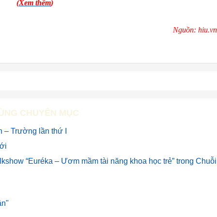
(
Xem thêm
)
Nguồn: hiu.vn
ÙNG CHUYÊN MỤC
 – Trường lần thứ I
mới
alkshow “Euréka – Ươm mầm tài năng khoa học trẻ” trong Chuỗi
ân"