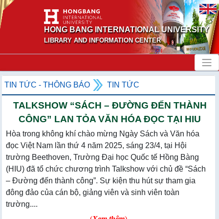
HONG BANG INTERNATIONAL UNIVERSITY
LIBRARY AND INFORMATION CENTER
TIN TỨC - THÔNG BÁO
TIN TỨC
TALKSHOW “SÁCH – ĐƯỜNG ĐẾN THÀNH
CÔNG” LAN TỎA VĂN HÓA ĐỌC TẠI HIU
Hòa trong không khí chào mừng Ngày Sách và Văn hóa
đọc Việt Nam lần thứ 4 năm 2025, sáng 23/4, tại Hội
trường Beethoven, Trường Đại học Quốc tế Hồng Bàng
(HIU) đã tổ chức chương trình Talkshow với chủ đề “Sách
– Đường đến thành công”. Sự kiện thu hút sự tham gia
đông đảo của cán bộ, giảng viên và sinh viên toàn
trường....
(
Xem thêm
)