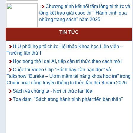
Chương trình kết nối tấm lòng tri thức và
tổng kết trao giải cuộc thi " Hành trình qua
những trang sách" năm 2025
TIN TỨC
Thông báo về việc hướng dẫn truy cập
và sử dụng CSDL ProQuest Ebook
HIU phối hợp tổ chức Hội thảo Khoa học Liên viện –
Central
Trường lần thứ I
Học trong thời đại AI, tiếp cận tri thức theo cách mới
Cuộc thi Video Clip “Sách hay cần bạn đọc” và
Talkshow “Euréka – Ươm mầm tài năng khoa học trẻ” trong
Chuỗi hoạt động truyền thông tri thức lần thứ 4 năm 2026
Sách và chúng ta - Nơi tri thức lan tỏa
Tọa đàm: "Sách trong hành trình phát triển bản thân"