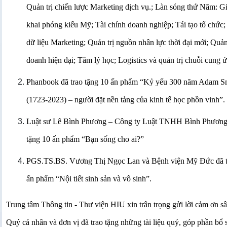
Quản trị chiến lược Marketing dịch vụ.; Làn sóng thứ Năm: G
khai phóng kiểu Mỹ; Tài chính doanh nghiệp; Tái tạo tổ chức;
dữ liệu Marketing; Quản trị nguồn nhân lực thời đại mới; Quản 
doanh hiện đại; Tâm lý học; Logistics và quản trị chuỗi cung ứ
Phanbook đã trao tặng 10 ấn phẩm “Kỷ yếu 300 năm Adam S
(1723-2023) – người đặt nền tảng của kinh tế học phồn vinh”.
Luật sư Lê Bình Phương – Công ty Luật TNHH Bình Phương 
tặng 10 ấn phẩm “Bạn sống cho ai?”
PGS.TS.BS. Vương Thị Ngọc Lan và Bệnh viện Mỹ Đức đã tr
ấn phẩm “Nội tiết sinh sản và vô sinh”.
Trung tâm Thông tin - Thư viện HIU xin trân trọng gửi lời cảm ơn s
Quý cá nhân và đơn vị đã trao tặng những tài liệu quý, góp phần bổ 