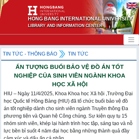
HONG BANG INTERNATIONAL UNIVERSITY
LIBRARY AND INFORMATION CENTER
TIN TỨC - THÔNG BÁO
TIN TỨC
ẤN TƯỢNG BUỔI BẢO VỆ ĐỒ ÁN TỐT
NGHIỆP CỦA SINH VIÊN NGÀNH KHOA
HỌC XÃ HỘI
HIU – Ngày 11/4/2025, Khoa Khoa học Xã hội ,Trường Đại
học Quốc tế Hồng Bàng (HIU) đã tổ chức buổi bảo vệ đồ
án tốt nghiệp dành cho sinh viên ngành Truyền thông Đa
phương tiện và Quan hệ Công chúng. Sự kiện quy tụ 15
nhóm sinh viên, khép lại hành trình học tập, sáng tạo và nỗ
lực bền bỉ suốt 4 năm đại học bằng những thành quả đầy
cảm xúc và dấu ấn cá nhân...