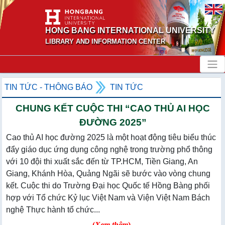
HONG BANG INTERNATIONAL UNIVERSITY
LIBRARY AND INFORMATION CENTER
TIN TỨC - THÔNG BÁO
TIN TỨC
CHUNG KẾT CUỘC THI “CAO THỦ AI HỌC
ĐƯỜNG 2025”
Cao thủ AI học đường 2025 là một hoạt động tiêu biểu thúc
đẩy giáo dục ứng dụng công nghệ trong trường phổ thông
với 10 đội thi xuất sắc đến từ TP.HCM, Tiền Giang, An
Giang, Khánh Hòa, Quảng Ngãi sẽ bước vào vòng chung
kết. Cuộc thi do Trường Đại học Quốc tế Hồng Bàng phối
hợp với Tổ chức Kỷ lục Việt Nam và Viện Việt Nam Bách
nghệ Thực hành tổ chức...
(
Xem thêm
)