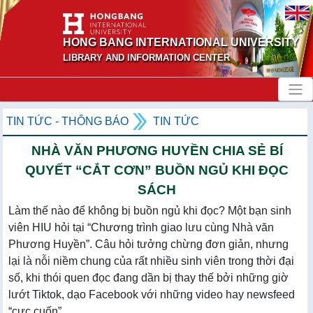
HONG BANG INTERNATIONAL UNIVERSITY
LIBRARY AND INFORMATION CENTER
TIN TỨC - THÔNG BÁO
TIN TỨC
NHÀ VĂN PHƯƠNG HUYỀN CHIA SẺ BÍ
QUYẾT “CẮT CƠN” BUỒN NGỦ KHI ĐỌC
SÁCH
Làm thế nào để không bị buồn ngủ khi đọc? Một bạn sinh
viên HIU hỏi tại “Chương trình giao lưu cùng Nhà văn
Phương Huyền”. Câu hỏi tưởng chừng đơn giản, nhưng
lại là nỗi niềm chung của rất nhiều sinh viên trong thời đại
số, khi thói quen đọc đang dần bị thay thế bởi những giờ
lướt Tiktok, dạo Facebook với những video hay newsfeed
“cực cuốn”.