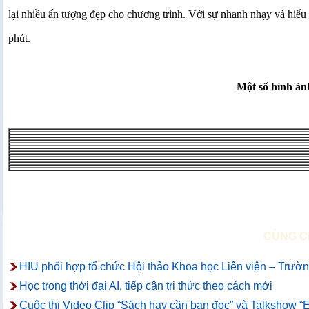
lại nhiều ấn tượng đẹp cho chương trình. Với sự nhanh nhạy và hiểu b
phút.
Một số hình ản
CÙNG C
HIU phối hợp tổ chức Hội thảo Khoa học Liên viện – Trường
Học trong thời đại AI, tiếp cận tri thức theo cách mới
Cuộc thi Video Clip “Sách hay cần bạn đọc” và Talkshow “