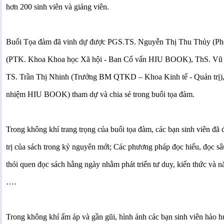
hơn 200 sinh viên và giảng viên. 
Buổi Tọa đàm đã vinh dự được PGS.TS. Nguyễn Thị Thu Thủy (P
(PTK. Khoa Khoa học Xã hội - Ban Cố vấn HIU BOOK), ThS. Vũ
TS. Trần Thị Nhinh (Trưởng BM QTKD – Khoa Kinh tế - Quản trị)
nhiệm HIU BOOK) tham dự và chia sẻ trong buổi tọa đàm.
Trong không khí trang trọng của buổi tọa đàm, các bạn sinh viên đã đư
trị của sách trong kỷ nguyên mới; Các phương pháp đọc hiểu, đọc sâu, 
thói quen đọc sách hằng ngày nhằm phát triển tư duy, kiến thức và n
….
Trong không khí ấm áp và gần gũi, hình ảnh các bạn sinh viên hào hứn