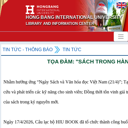
HONG BANG INTERNATIONAL UNIVERSITY
LIBRARY AND INFORMATION CENTER
TIN TỨC - THÔNG BÁO
TIN TỨC
TỌA ĐÀM: "SÁCH TRONG HÀN
Nhằm hưởng ứng “Ngày Sách và Văn hóa đọc Việt Nam (21/4)”; Tạo kh
cứu và phát triển các kỹ năng cho sinh viên; Đồng thời tôn vinh giá trị
của sách trong kỷ nguyên mới.
Ngày 17/4/2026, Câu lạc bộ HIU BOOK đã tổ chức thành công buổi T