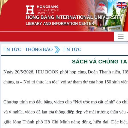
HONG BANG INTERNATIONAL UNIVERSITY
LIBRARY AND INFORMATION CENTER
TIN TỨC - THÔNG BÁO
TIN TỨC
SÁCH VÀ CHÚNG TA 
Ngày 20/5/2026, HIU BOOK phối hợp cùng Đoàn Thanh niên, Hội 
chúng ta – Nơi tri thức lan tỏa” với sự tham dự của hơn 150 sinh viê
Chương trình mở đầu bằng video clip “Nơi ước mơ cất cánh” do chí
và ý nghĩa, video đã lan tỏa thông điệp đẹp về mái trường thân yê
giữa lòng Thành phố Hồ Chí Minh năng động, hiện đại. Đặc biệt,