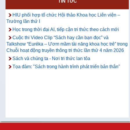
TIN TỨC
Thông báo về việc hướng dẫn truy cập
và sử dụng CSDL ProQuest Ebook
HIU phối hợp tổ chức Hội thảo Khoa học Liên viện –
Central
Trường lần thứ I
Học trong thời đại AI, tiếp cận tri thức theo cách mới
Cuộc thi Video Clip “Sách hay cần bạn đọc” và
Talkshow “Euréka – Ươm mầm tài năng khoa học trẻ” trong
Chuỗi hoạt động truyền thông tri thức lần thứ 4 năm 2026
Sách và chúng ta - Nơi tri thức lan tỏa
Tọa đàm: "Sách trong hành trình phát triển bản thân"