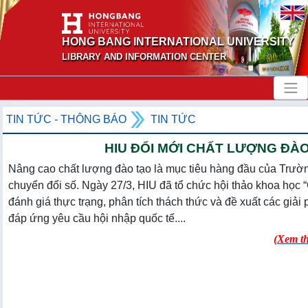
HONG BANG INTERNATIONAL UNIVERSITY
LIBRARY AND INFORMATION CENTER
TIN TỨC - THÔNG BÁO
TIN TỨC
HIU ĐỔI MỚI CHẤT LƯỢNG ĐÀ
Nâng cao chất lượng đào tạo là mục tiêu hàng đầu của Trườ
chuyển đổi số. Ngày 27/3, HIU đã tổ chức hội thảo khoa học 
đánh giá thực trạng, phân tích thách thức và đề xuất các giả
đáp ứng yêu cầu hội nhập quốc tế....
(
Xem t