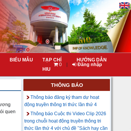
BIỂU MẪU
TẠP CHÍ
HƯỚNG DẪN
0
|
Đăng nhập
HIU
THÔNG BÁO
Thông báo đăng ký tham dự hoạt
hương
động truyền thông tri thức lần thứ 4
hói quen
Thông báo Cuộc thi Video Clip 2026
trong chuỗi hoạt động truyền thông tri
thức lần thứ 4 với chủ đề "Sách hay cần