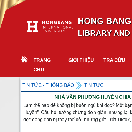
HONG BANG 
LIBRARY AND
TRANG
GIỚI THIỆU
TRA CỨU
CHỦ
TIN TỨC - THÔNG BÁO
TIN TỨC
NHÀ VĂN PHƯƠNG HUYỀN CHIA 
Làm thế nào để không bị buồn ngủ khi đọc? Một bạn
Huyền”. Câu hỏi tưởng chừng đơn giản, nhưng lại là 
đọc đang dần bị thay thế bởi những giờ lướt Tikto