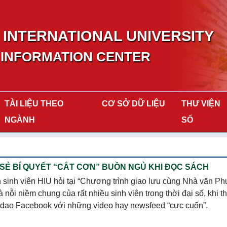
INTERNATIONAL UNIVERSITY
 INFORMATION CENTER
TÀI LIỆU THEO
CƠ SỞ DỮ LIỆU
THƯ VIỆN
NGÀNH
SỐ
SẺ BÍ QUYẾT “CẮT CƠN” BUỒN NGỦ KHI ĐỌC SÁCH
 sinh viên HIU hỏi tại “Chương trình giao lưu cùng Nhà văn P
nỗi niềm chung của rất nhiều sinh viên trong thời đại số, khi t
k, dạo Facebook với những video hay newsfeed “cực cuốn”.