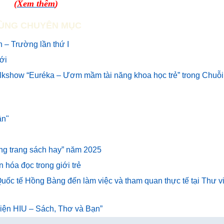
(
Xem thêm
)
ÙNG CHUYÊN MỤC
 – Trường lần thứ I
mới
alkshow “Euréka – Ươm mầm tài năng khoa học trẻ” trong Chuỗi
ân"
hững trang sách hay” năm 2025
n hóa đọc trong giới trẻ
uốc tế Hồng Bàng đến làm việc và tham quan thực tế tại Thư v
 viện HIU – Sách, Thơ và Bạn”