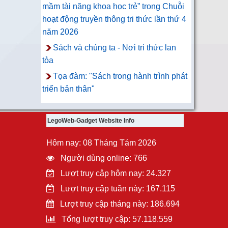
mầm tài năng khoa học trẻ” trong Chuỗi
hoạt động truyền thông tri thức lần thứ 4
năm 2026
Sách và chúng ta - Nơi tri thức lan
tỏa
Tọa đàm: "Sách trong hành trình phát
triển bản thân"
LegoWeb-Gadget Website Info
Hôm nay: 08 Tháng Tám 2026
Người dùng online: 766
Lượt truy cập hôm nay: 24.327
Lượt truy cập tuần này: 167.115
Lượt truy cập tháng này: 186.694
Tổng lượt truy cập: 57.118.559