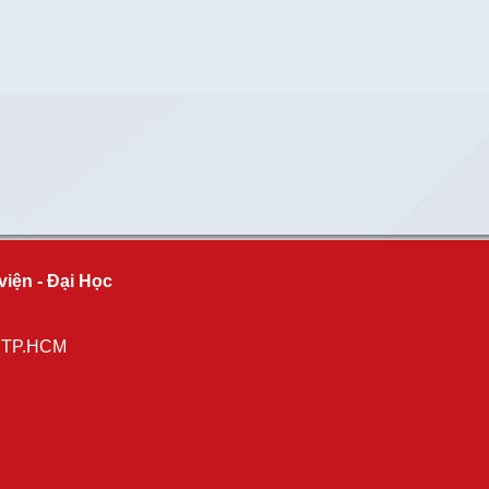
viện - Đại Học
, TP.HCM