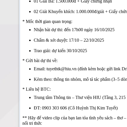
01 Giải Ba: 1.500.000đ + Giấy chứng nhận
02 Giải Khuyến khích: 1.000.000đ/giải + Giấy ch
*
Mốc thời gian quan trọng:
Nhận bài dự thi: đến 17h00 ngày 16/10/2025
Chấm & xét duyệt: 17/10 – 22/10/2025
Trao giải: dự kiến 30/10/2025
*
Gửi bài dự thi về:
Email: tuyethtk@hiu.vn
(đính kèm hoặc gửi link Dr
Kèm theo: thông tin nhóm, mô tả tác phẩm (3–5 dò
*
Liên hệ BTC:
Trung tâm Thông tin – Thư viện HIU (Tầng 3, 21
ĐT: 0903 303 606 (Cô Huỳnh Thị Kim Tuyết)
** Hãy để video clip của bạn lan tỏa tình yêu sách – thơ 
nối tri thức