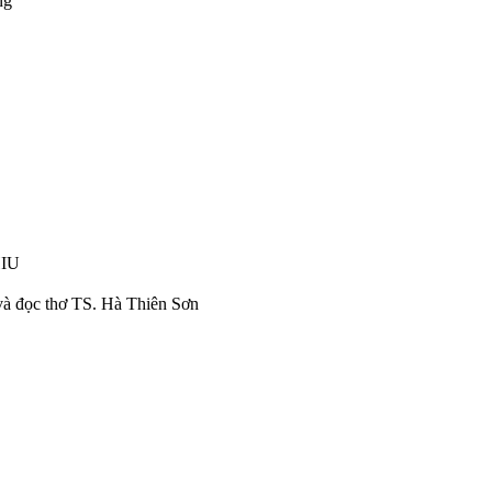
êng
 HIU
và đọc thơ TS. Hà Thiên Sơn