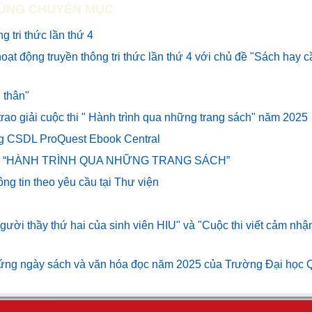
ÙNG CHUYÊN MỤC
 tri thức lần thứ 4
oạt động truyền thông tri thức lần thứ 4 với chủ đề "Sách hay 
 thân"
 trao giải cuộc thi " Hành trình qua những trang sách" năm 2025
ng CSDL ProQuest Ebook Central
uộc thi “HÀNH TRÌNH QUA NHỮNG TRANG SÁCH”
ng tin theo yêu cầu tại Thư viện
người thầy thứ hai của sinh viên HIU" và "Cuộc thi viết cảm nhậ
 ứng ngày sách và văn hóa đọc năm 2025 của Trường Đại học 