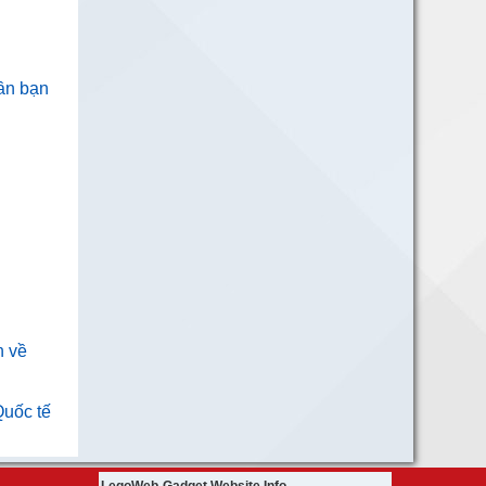
cần bạn
n về
Quốc tế