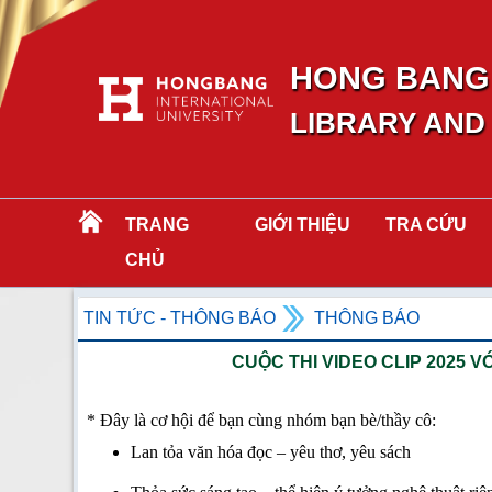
HONG BANG 
LIBRARY AND
TRANG
GIỚI THIỆU
TRA CỨU
CHỦ
TIN TỨC - THÔNG BÁO
THÔNG BÁO
CUỘC THI VIDEO CLIP 2025 V
* Đây là cơ hội để bạn cùng nhóm bạn bè/thầy cô:
Lan tỏa văn hóa đọc – yêu thơ, yêu sách