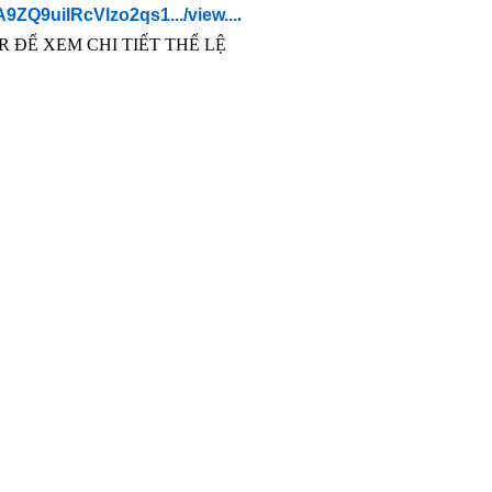
RA9ZQ9uiIRcVlzo2qs1.../view...
.
R ĐỂ XEM CHI TIẾT THỂ LỆ