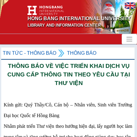
HONG BANG INTERNATIONAL UNIVERSITY
LIBRARY AND INFORMATION CENTER
TIN TỨC - THÔNG BÁO
THÔNG BÁO
THÔNG BÁO VỀ VIỆC TRIỂN KHAI DỊCH VỤ
CUNG CẤP THÔNG TIN THEO YÊU CẦU TẠI
THƯ VIỆN
Kính gửi: Quý Thầy/Cô, Cán bộ – Nhân viên, Sinh viên Trường
Đại học Quốc tế Hồng Bàng
Nhằm phát triển Thư viện theo hướng hiện đại, lấy người học làm
trung tâm và tăng cường hỗ trợ cho hoạt động giảng dạy, học tập,