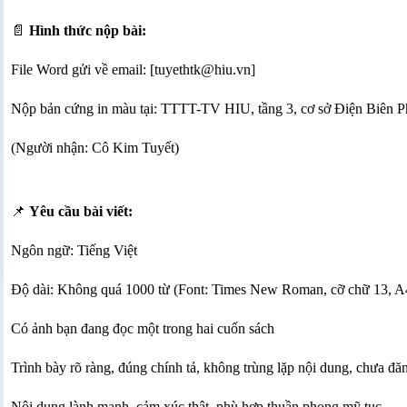
📄
Hình thức nộp bài:
File Word gửi về email: [tuyethtk@hiu.vn]
Nộp bản cứng in màu tại: TTTT-TV HIU, tầng 3, cơ sở Điện Biên 
(Người nhận: Cô Kim Tuyết)
📌
Yêu cầu bài viết:
Ngôn ngữ: Tiếng Việt
Độ dài: Không quá 1000 từ (Font: Times New Roman, cỡ chữ 13, A
Có ảnh bạn đang đọc một trong hai cuốn sách
Trình bày rõ ràng, đúng chính tả, không trùng lặp nội dung, chưa đăn
Nội dung lành mạnh, cảm xúc thật, phù hợp thuần phong mỹ tục