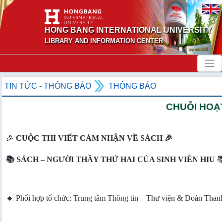
HONG BANG INTERNATIONAL UNIVERSITY
LIBRARY AND INFORMATION CENTER
TIN TỨC - THÔNG BÁO
THÔNG BÁO
CHUỖI HOẠT
🎉
CUỘC THI VIẾT CẢM NHẬN VỀ SÁCH 🎉
📚 SÁCH – NGƯỜI THẦY THỨ HAI CỦA SINH VIÊN HIU

🔹 Phối hợp tổ chức: Trung tâm Thông tin – Thư viện & Đoàn Than