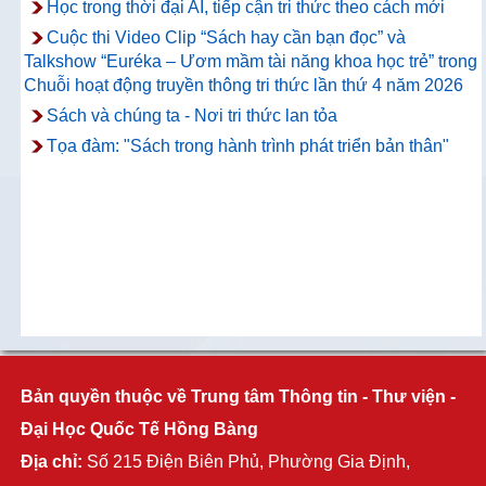
Học trong thời đại AI, tiếp cận tri thức theo cách mới
Cuộc thi Video Clip “Sách hay cần bạn đọc” và
Talkshow “Euréka – Ươm mầm tài năng khoa học trẻ” trong
Chuỗi hoạt động truyền thông tri thức lần thứ 4 năm 2026
Sách và chúng ta - Nơi tri thức lan tỏa
Tọa đàm: "Sách trong hành trình phát triển bản thân"
Bản quyền thuộc về Trung tâm Thông tin - Thư viện -
Đại Học Quốc Tế Hồng Bàng
Địa chỉ:
Số 215 Điện Biên Phủ, Phường Gia Định,