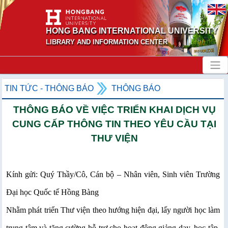
HONG BANG INTERNATIONAL UNIVERSITY
LIBRARY AND INFORMATION CENTER
TIN TỨC - THÔNG BÁO
THÔNG BÁO
THÔNG BÁO VỀ VIỆC TRIỂN KHAI DỊCH VỤ
CUNG CẤP THÔNG TIN THEO YÊU CẦU TẠI
THƯ VIỆN
Kính gửi: Quý Thầy/Cô, Cán bộ – Nhân viên, Sinh viên Trường
Đại học Quốc tế Hồng Bàng
Nhằm phát triển Thư viện theo hướng hiện đại, lấy người học làm
trung tâm và tăng cường hỗ trợ cho hoạt động giảng dạy, học tập,