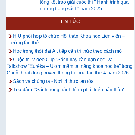
tổng kết trao giải cuộc thi " Hành trình qua
những trang sách" năm 2025
TIN TỨC
Thông báo về việc hướng dẫn truy cập
và sử dụng CSDL ProQuest Ebook
HIU phối hợp tổ chức Hội thảo Khoa học Liên viện –
Central
Trường lần thứ I
Học trong thời đại AI, tiếp cận tri thức theo cách mới
Cuộc thi Video Clip “Sách hay cần bạn đọc” và
Talkshow “Euréka – Ươm mầm tài năng khoa học trẻ” trong
Chuỗi hoạt động truyền thông tri thức lần thứ 4 năm 2026
Sách và chúng ta - Nơi tri thức lan tỏa
Tọa đàm: "Sách trong hành trình phát triển bản thân"