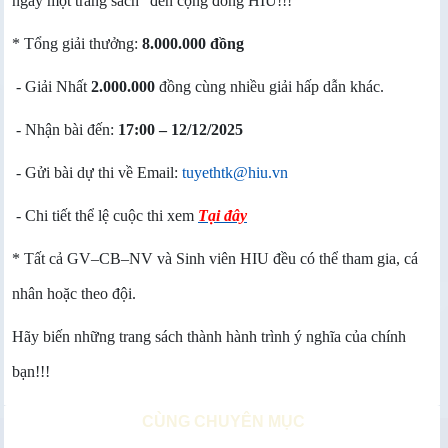
ngày một trang sách” đến cộng đồng HIU!!!
* Tổng giải thưởng:
8.000.000 đồng
- Giải Nhất
2.000.000
đồng cùng nhiều giải hấp dẫn khác.
- Nhận bài đến:
17:00 – 12/12/2025
- Gửi bài dự thi về Email:
tuyethtk@hiu.vn
- Chi tiết thể lệ cuộc thi xem
Tại đây
* Tất cả GV–CB–NV và Sinh viên HIU đều có thể tham gia, cá
nhân hoặc theo đội.
Hãy biến những trang sách thành hành trình ý nghĩa của chính
bạn!!!
CÙNG CHUYÊN MỤC