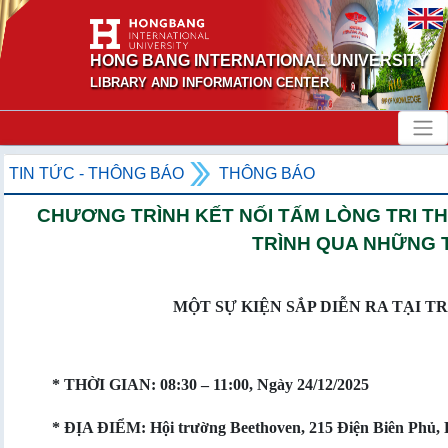
HONG BANG INTERNATIONAL UNIVERSITY
LIBRARY AND INFORMATION CENTER
TIN TỨC - THÔNG BÁO
THÔNG BÁO
CHƯƠNG TRÌNH KẾT NỐI TẤM LÒNG TRI TH
TRÌNH QUA NHỮNG 
MỘT SỰ KIỆN SẮP DIỄN RA TẠI 
* THỜI GIAN: 08:30 – 11:00, Ngày 24/12/2025
* ĐỊA ĐIỂM: Hội trường Beethoven, 215 Điện Biên Phủ