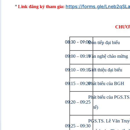
https://forms.gle/Lneb2qS
*
Link đăng ký tham gia:
CHƯƠ
08:30 – 09:00
Đón tiếp đại biểu
09:00 – 09:10
Văn nghệ chào mừng
09:10 – 09:15
Giới thiệu đại biểu
09:15 – 09:20
Phát biểu của BGH
Phát biểu của PGS.TS
09:20 – 09:25
tế)
PGS.TS. Lê Văn Truyề
09:25 – 09:30