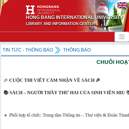
HONG BANG INTERNATIONAL UNIVERSITY
LIBRARY AND INFORMATION CENTER
TIN TỨC - THÔNG BÁO
THÔNG BÁO
CHUỖI HOẠT
🎉
CUỘC THI VIẾT CẢM NHẬN VỀ SÁCH 🎉
📚 SÁCH – NGƯỜI THẦY THỨ HAI CỦA SINH VIÊN HIU

🔹 Phối hợp tổ chức: Trung tâm Thông tin – Thư viện & Đoàn Than