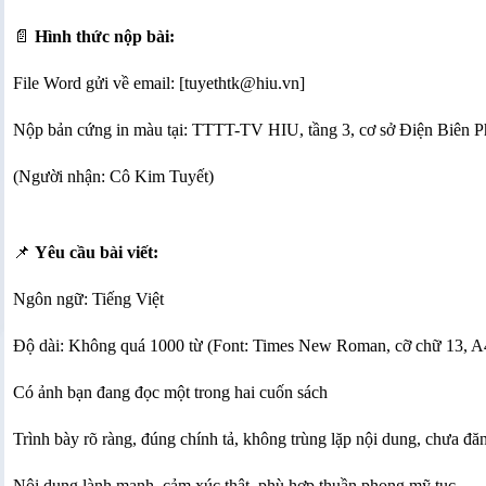
📄
Hình thức nộp bài:
File Word gửi về email: [tuyethtk@hiu.vn]
Nộp bản cứng in màu tại: TTTT-TV HIU, tầng 3, cơ sở Điện Biên 
(Người nhận: Cô Kim Tuyết)
📌
Yêu cầu bài viết:
Ngôn ngữ: Tiếng Việt
Độ dài: Không quá 1000 từ (Font: Times New Roman, cỡ chữ 13, A
Có ảnh bạn đang đọc một trong hai cuốn sách
Trình bày rõ ràng, đúng chính tả, không trùng lặp nội dung, chưa đăn
Nội dung lành mạnh, cảm xúc thật, phù hợp thuần phong mỹ tục