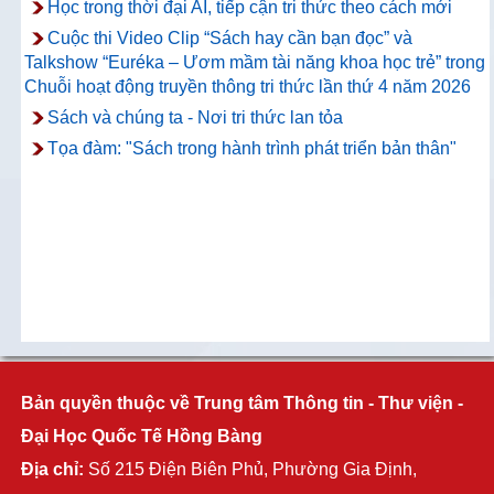
Học trong thời đại AI, tiếp cận tri thức theo cách mới
Cuộc thi Video Clip “Sách hay cần bạn đọc” và
Talkshow “Euréka – Ươm mầm tài năng khoa học trẻ” trong
Chuỗi hoạt động truyền thông tri thức lần thứ 4 năm 2026
Sách và chúng ta - Nơi tri thức lan tỏa
Tọa đàm: "Sách trong hành trình phát triển bản thân"
Bản quyền thuộc về Trung tâm Thông tin - Thư viện -
Đại Học Quốc Tế Hồng Bàng
Địa chỉ:
Số 215 Điện Biên Phủ, Phường Gia Định,