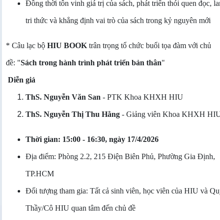
Đồng thời tôn vinh giá trị của sách, phát triển thói quen đọc, la
tri thức và khẳng định vai trò của sách trong kỷ nguyên mới
* Câu lạc bộ
HIU BOOK
trân trọng tổ chức buổi tọa đàm với chủ
đề:
"
Sách trong hành trình phát triển bản thân
"
Diễn giả
ThS. Nguyễn Văn San
- PTK Khoa KHXH HIU
ThS. Nguyễn Thị Thu Hằng
- Giảng viên Khoa KHXH HI
Thời gian: 15:00 - 16:30, ngày 17/4/2026
Địa điểm: Phòng 2.2, 215 Điện Biên Phủ, Phường Gia Định,
TP.HCM
Đối tượng tham gia: Tất cả sinh viên, học viên của HIU và Q
Thầy/Cô HIU quan tâm đến chủ đề