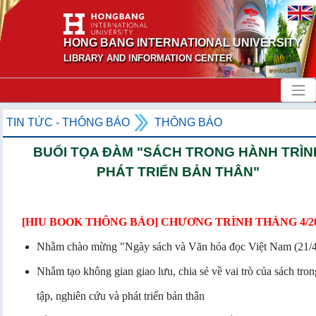
HONG BANG INTERNATIONAL UNIVERSITY
LIBRARY AND INFORMATION CENTER
TIN TỨC - THÔNG BÁO
THÔNG BÁO
BUỔI TỌA ĐÀM "SÁCH TRONG HÀNH TRÌN
PHÁT TRIỂN BẢN THÂN"
[HIU BOOK THÔNG BÁO] CHƯƠNG TRÌNH THÁNG 4/2
Nhằm chào mừng "Ngày sách và Văn hóa đọc Việt Nam (21/4
Nhằm tạo không gian giao lưu, chia sẻ về vai trò của sách tro
tập, nghiên cứu và phát triển bản thân