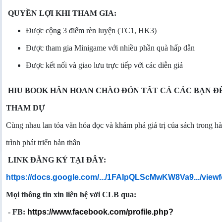
QUYỀN LỢI KHI THAM GIA:
Được cộng 3 điểm rèn luyện (TC1, HK3)
Được tham gia Minigame với nhiều phần quà hấp dẫn
Được kết nối và giao lưu trực tiếp với các diễn giả
HIU BOOK HÂN HOAN CHÀO ĐÓN TẤT CẢ CÁC BẠN Đ
THAM DỰ
Cùng nhau lan tỏa văn hóa đọc và khám phá giá trị của sách trong h
trình phát triển bản thân
LINK ĐĂNG KÝ TẠI ĐÂY:
https://docs.google.com/.../1FAIpQLScMwKW8Va9.../viewf
Mọi thông tin xin liên hệ với CLB qua:
- FB:
https://www.facebook.com/profile.php?