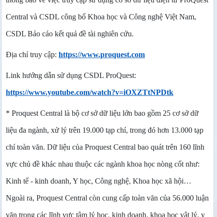
Central và CSDL công bố Khoa học và Công nghệ Việt Nam,
CSDL Báo cáo kết quả đề tài nghiên cứu.
Địa chỉ truy cập:
https://www.proquest.com
Link hướng dẫn sử dụng CSDL ProQuest:
https://www.youtube.com/watch?v=iOXZTtNPDtk
* Proquest Central là bộ cơ sở dữ liệu lớn bao gồm 25 cơ sở dữ
liệu đa ngành, xử lý trên 19.000 tạp chí, trong đó hơn 13.000 tạp
chí toàn văn. Dữ liệu của Proquest Central bao quát trên 160 lĩnh
vực chủ đề khác nhau thuộc các ngành khoa học nòng cốt như:
Kinh tế - kinh doanh, Y học, Công nghệ, Khoa học xã hội…
Ngoài ra, Proquest Central còn cung cấp toàn văn của 56.000 luận
văn trong các lĩnh vực tâm lý học, kinh doanh, khoa học vật lý, y