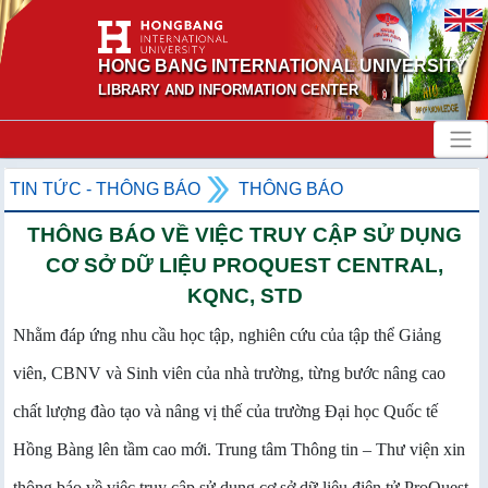
HONG BANG INTERNATIONAL UNIVERSITY
LIBRARY AND INFORMATION CENTER
TIN TỨC - THÔNG BÁO
THÔNG BÁO
THÔNG BÁO VỀ VIỆC TRUY CẬP SỬ DỤNG
CƠ SỞ DỮ LIỆU PROQUEST CENTRAL,
KQNC, STD
Nhằm đáp ứng nhu cầu học tập, nghiên cứu của tập thể Giảng
viên, CBNV và Sinh viên của nhà trường, từng bước nâng cao
chất lượng đào tạo và nâng vị thế của trường Đại học Quốc tế
Hồng Bàng lên tầm cao mới. Trung tâm Thông tin – Thư viện xin
thông báo về việc truy cập sử dụng cơ sở dữ liệu điện tử ProQuest