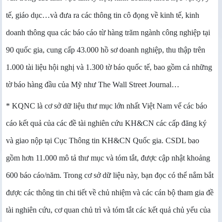
tế, giáo dục…và đưa ra các thông tin cô đọng về kinh tế, kinh
doanh thông qua các báo cáo từ hàng trăm ngành công nghiệp tại
90 quốc gia, cung cấp 43.000 hồ sơ doanh nghiệp, thu thập trên
1.000 tài liệu hội nghị và 1.300 tờ báo quốc tế, bao gồm cả những
tờ báo hàng đầu của Mỹ như The Wall Street Journal…
* KQNC là cơ sở dữ liệu thư mục lớn nhất Việt Nam vể các báo
cáo kết quả của các đề tài nghiên cứu KH&CN các cấp đăng ký
và giao nộp tại Cục Thông tin KH&CN Quốc gia. CSDL bao
gồm hơn 11.000 mô tả thư mục và tóm tắt, được cập nhật khoảng
600 báo cáo/năm. Trong cơ sở dữ liệu này, bạn đọc có thể nắm bắt
được các thông tin chi tiết về chủ nhiệm và các cán bộ tham gia đề
tài nghiên cứu, cơ quan chủ trì và tóm tắt các kết quả chủ yếu của