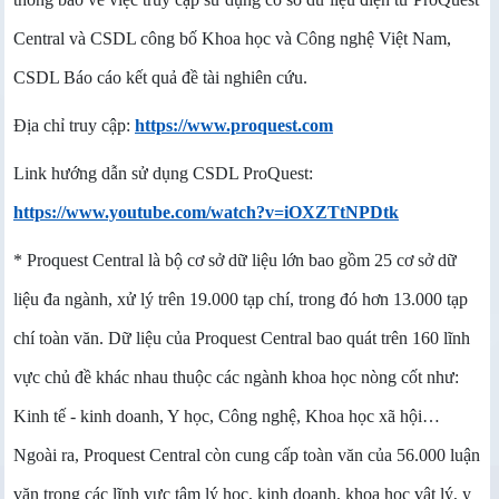
Central và CSDL công bố Khoa học và Công nghệ Việt Nam,
CSDL Báo cáo kết quả đề tài nghiên cứu.
Địa chỉ truy cập:
https://www.proquest.com
Link hướng dẫn sử dụng CSDL ProQuest:
https://www.youtube.com/watch?v=iOXZTtNPDtk
* Proquest Central là bộ cơ sở dữ liệu lớn bao gồm 25 cơ sở dữ
liệu đa ngành, xử lý trên 19.000 tạp chí, trong đó hơn 13.000 tạp
chí toàn văn. Dữ liệu của Proquest Central bao quát trên 160 lĩnh
vực chủ đề khác nhau thuộc các ngành khoa học nòng cốt như:
Kinh tế - kinh doanh, Y học, Công nghệ, Khoa học xã hội…
Ngoài ra, Proquest Central còn cung cấp toàn văn của 56.000 luận
văn trong các lĩnh vực tâm lý học, kinh doanh, khoa học vật lý, y