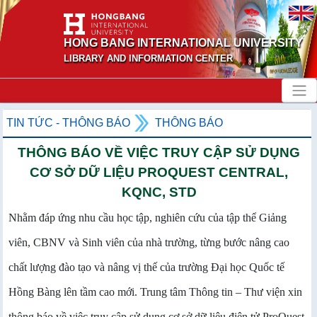
HONG BANG INTERNATIONAL UNIVERSITY
LIBRARY AND INFORMATION CENTER
TIN TỨC - THÔNG BÁO
THÔNG BÁO
THÔNG BÁO VỀ VIỆC TRUY CẬP SỬ DỤNG
CƠ SỞ DỮ LIỆU PROQUEST CENTRAL,
KQNC, STD
Nhằm đáp ứng nhu cầu học tập, nghiên cứu của tập thể Giảng
viên, CBNV và Sinh viên của nhà trường, từng bước nâng cao
chất lượng đào tạo và nâng vị thế của trường Đại học Quốc tế
Hồng Bàng lên tầm cao mới. Trung tâm Thông tin – Thư viện xin
thông báo về việc truy cập sử dụng cơ sở dữ liệu điện tử ProQuest