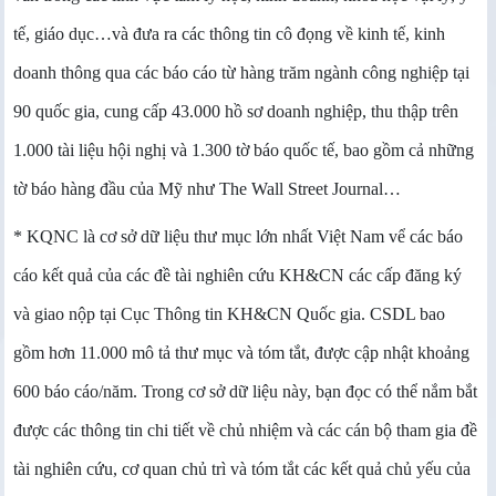
tế, giáo dục…và đưa ra các thông tin cô đọng về kinh tế, kinh
doanh thông qua các báo cáo từ hàng trăm ngành công nghiệp tại
90 quốc gia, cung cấp 43.000 hồ sơ doanh nghiệp, thu thập trên
1.000 tài liệu hội nghị và 1.300 tờ báo quốc tế, bao gồm cả những
tờ báo hàng đầu của Mỹ như The Wall Street Journal…
* KQNC là cơ sở dữ liệu thư mục lớn nhất Việt Nam vể các báo
cáo kết quả của các đề tài nghiên cứu KH&CN các cấp đăng ký
và giao nộp tại Cục Thông tin KH&CN Quốc gia. CSDL bao
gồm hơn 11.000 mô tả thư mục và tóm tắt, được cập nhật khoảng
600 báo cáo/năm. Trong cơ sở dữ liệu này, bạn đọc có thể nắm bắt
được các thông tin chi tiết về chủ nhiệm và các cán bộ tham gia đề
tài nghiên cứu, cơ quan chủ trì và tóm tắt các kết quả chủ yếu của