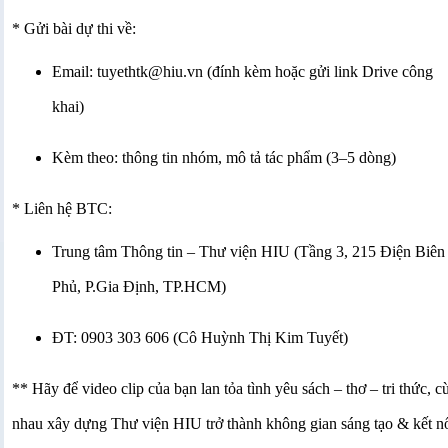
*
Gửi bài dự thi về:
Email: tuyethtk@hiu.vn
(đính kèm hoặc gửi link Drive công
khai)
Kèm theo: thông tin nhóm, mô tả tác phẩm (3–5 dòng)
*
Liên hệ BTC:
Trung tâm Thông tin – Thư viện HIU (Tầng 3, 215 Điện Biên
Phủ, P.Gia Định, TP.HCM)
ĐT: 0903 303 606 (Cô Huỳnh Thị Kim Tuyết)
** Hãy để video clip của bạn lan tỏa tình yêu sách – thơ – tri thức, c
nhau xây dựng Thư viện HIU trở thành không gian sáng tạo & kết n