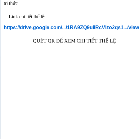
tri thức
Link chi tiết thể lệ:
https://drive.google.com/.../1RA9ZQ9uiIRcVlzo2qs1.../view.
QUÉT QR ĐỂ XEM CHI TIẾT THỂ LỆ