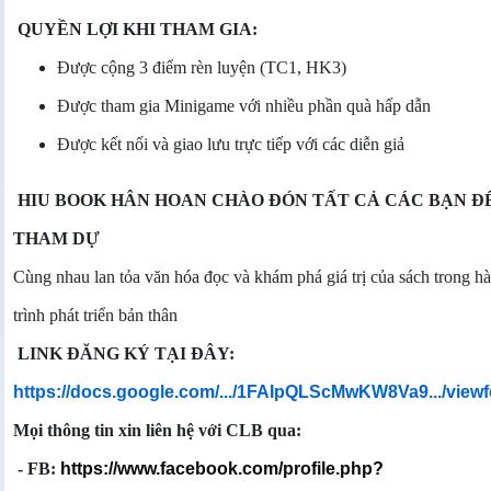
QUYỀN LỢI KHI THAM GIA:
Được cộng 3 điểm rèn luyện (TC1, HK3)
Được tham gia Minigame với nhiều phần quà hấp dẫn
Được kết nối và giao lưu trực tiếp với các diễn giả
HIU BOOK HÂN HOAN CHÀO ĐÓN TẤT CẢ CÁC BẠN Đ
THAM DỰ
Cùng nhau lan tỏa văn hóa đọc và khám phá giá trị của sách trong h
trình phát triển bản thân
LINK ĐĂNG KÝ TẠI ĐÂY:
https://docs.google.com/.../1FAIpQLScMwKW8Va9.../viewf
Mọi thông tin xin liên hệ với CLB qua:
- FB:
https://www.facebook.com/profile.php?