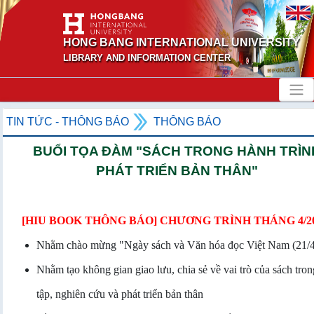
HONG BANG INTERNATIONAL UNIVERSITY
LIBRARY AND INFORMATION CENTER
TIN TỨC - THÔNG BÁO
THÔNG BÁO
BUỔI TỌA ĐÀM "SÁCH TRONG HÀNH TRÌN
PHÁT TRIỂN BẢN THÂN"
[HIU BOOK THÔNG BÁO] CHƯƠNG TRÌNH THÁNG 4/2
Nhằm chào mừng "Ngày sách và Văn hóa đọc Việt Nam (21/4
Nhằm tạo không gian giao lưu, chia sẻ về vai trò của sách tro
tập, nghiên cứu và phát triển bản thân