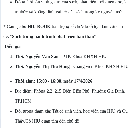
Đồng thời tôn vinh giá trị của sách, phát triển thói quen đọc, la
tri thức và khẳng định vai trò của sách trong kỷ nguyên mới
* Câu lạc bộ
HIU BOOK
trân trọng tổ chức buổi tọa đàm với chủ
đề:
"
Sách trong hành trình phát triển bản thân
"
Diễn giả
ThS. Nguyễn Văn San
- PTK Khoa KHXH HIU
ThS. Nguyễn Thị Thu Hằng
- Giảng viên Khoa KHXH HI
Thời gian: 15:00 - 16:30, ngày 17/4/2026
Địa điểm: Phòng 2.2, 215 Điện Biên Phủ, Phường Gia Định,
TP.HCM
Đối tượng tham gia: Tất cả sinh viên, học viên của HIU và Q
Thầy/Cô HIU quan tâm đến chủ đề