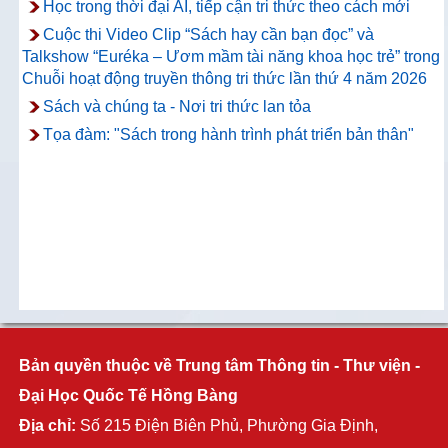
Học trong thời đại AI, tiếp cận tri thức theo cách mới
Cuộc thi Video Clip “Sách hay cần bạn đọc” và
Talkshow “Euréka – Ươm mầm tài năng khoa học trẻ” trong
Chuỗi hoạt động truyền thông tri thức lần thứ 4 năm 2026
Sách và chúng ta - Nơi tri thức lan tỏa
Tọa đàm: "Sách trong hành trình phát triển bản thân"
Bản quyền thuộc về Trung tâm Thông tin - Thư viện -
Đại Học Quốc Tế Hồng Bàng
Địa chỉ:
Số 215 Điện Biên Phủ, Phường Gia Định,