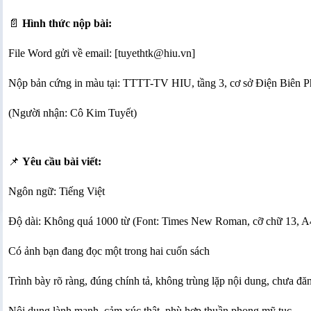
📄
Hình thức nộp bài:
File Word gửi về email: [tuyethtk@hiu.vn]
Nộp bản cứng in màu tại: TTTT-TV HIU, tầng 3, cơ sở Điện Biên 
(Người nhận: Cô Kim Tuyết)
📌
Yêu cầu bài viết:
Ngôn ngữ: Tiếng Việt
Độ dài: Không quá 1000 từ (Font: Times New Roman, cỡ chữ 13, A
Có ảnh bạn đang đọc một trong hai cuốn sách
Trình bày rõ ràng, đúng chính tả, không trùng lặp nội dung, chưa đăn
Nội dung lành mạnh, cảm xúc thật, phù hợp thuần phong mỹ tục