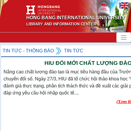
HONG BANG INTERNATIONAL UNIVERSITY
LIBRARY AND INFORMATION CENTER
TIN TỨC - THÔNG BÁO
TIN TỨC
HIU ĐỔI MỚI CHẤT LƯỢNG ĐÀ
Nâng cao chất lượng đào tạo là mục tiêu hàng đầu của Trườ
chuyển đổi số. Ngày 27/3, HIU đã tổ chức hội thảo khoa học 
đánh giá thực trạng, phân tích thách thức và đề xuất các giả
đáp ứng yêu cầu hội nhập quốc tế....
(
Xem t