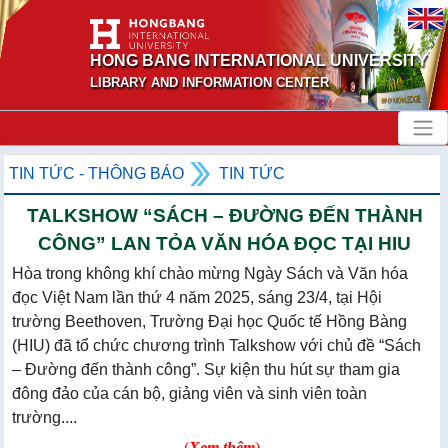
HONG BANG INTERNATIONAL UNIVERSITY
LIBRARY AND INFORMATION CENTER
TIN TỨC - THÔNG BÁO
TIN TỨC
TALKSHOW “SÁCH – ĐƯỜNG ĐẾN THÀNH
CÔNG” LAN TỎA VĂN HÓA ĐỌC TẠI HIU
Hòa trong không khí chào mừng Ngày Sách và Văn hóa
đọc Việt Nam lần thứ 4 năm 2025, sáng 23/4, tại Hội
trường Beethoven, Trường Đại học Quốc tế Hồng Bàng
(HIU) đã tổ chức chương trình Talkshow với chủ đề “Sách
– Đường đến thành công”. Sự kiện thu hút sự tham gia
đông đảo của cán bộ, giảng viên và sinh viên toàn
trường....
(
Xem thêm
)