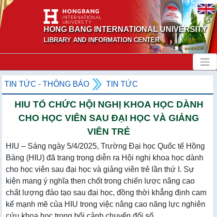
HONG BANG INTERNATIONAL UNIVERSITY
LIBRARY AND INFORMATION CENTER
TIN TỨC - THÔNG BÁO
TIN TỨC
HIU TỔ CHỨC HỘI NGHỊ KHOA HỌC DÀNH
CHO HỌC VIÊN SAU ĐẠI HỌC VÀ GIẢNG
VIÊN TRẺ
HIU – Sáng ngày 5/4/2025, Trường Đại học Quốc tế Hồng
Bàng (HIU) đã trang trọng diễn ra Hội nghị khoa học dành
cho học viên sau đại học và giảng viên trẻ lần thứ I. Sự
kiện mang ý nghĩa then chốt trong chiến lược nâng cao
chất lượng đào tạo sau đại học, đồng thời khẳng định cam
kế mạnh mẽ của HIU trong việc nâng cao năng lực nghiên
cứu khoa học trong bối cảnh chuyển đổi số...