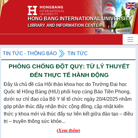
HONG BANG INTERNATIONAL UNIVERSITY
LIBRARY AND INFORMATION CENTER
TIN TỨC - THÔNG BÁO
TIN TỨC
PHÒNG CHỐNG ĐỘT QUỴ: TỪ LÝ THUYẾT
ĐẾN THỰC TẾ HÀNH ĐỘNG
Đây là chủ đề của Hội thảo khoa học do Trường Đại học
Quốc tế Hồng Bàng (HIU) phối hợp cùng Báo Tiền Phong,
dưới sự chỉ đạo của Bộ Y tế tổ chức ngày 20/4/2025 nhằm
góp phần thúc đẩy nhận thức cộng đồng, cập nhật kiến
thức y khoa mới và thúc đẩy sự liên kết giữa đào tạo – điều
trị – truyền thông sức khỏe...
(
Xem thêm
)