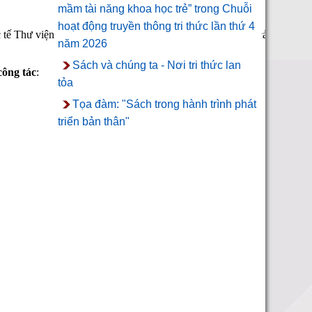
mầm tài năng khoa học trẻ” trong Chuỗi
hoạt động truyền thông tri thức lần thứ 4
ực tế Thư viện truyền cảm hứng mang tầm quốc tế trong bối cảnh đổi mớ
năm 2026
Sách và chúng ta - Nơi tri thức lan
công tác
:
tỏa
Tọa đàm: "Sách trong hành trình phát
triển bản thân"