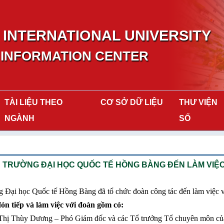
INTERNATIONAL UNIVERSITY
 INFORMATION CENTER
TÀI LIỆU THEO
CƠ SỞ DỮ LIỆU
THƯ VIỆN
NGÀNH
SỐ
N TRƯỜNG ĐẠI HỌC QUỐC TẾ HỒNG BÀNG ĐẾN LÀM VIỆ
g Đại học Quốc tế Hồng Bàng đã tổ chức đoàn công tác đến làm việc 
n tiếp và làm việc với đoàn gồm có:
Thị Thùy Dương – Phó Giám đốc và các Tổ trưởng Tổ chuyên môn củ