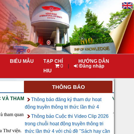
BIỂU MẪU
TẠP CHÍ
HƯỚNG DẪN
0
|
Đăng nhập
HIU
THÔNG BÁO
C VÀ THAM QUAN THỰC TẾ TẠI THƯ VIỆN TRƯỜNG ĐẠI 
Thông báo đăng ký tham dự hoạt
động truyền thông tri thức lần thứ 4
và tham quan thực tế tại Thư viện Trường Đại học Tôn Đức Thắng.
Thông báo Cuộc thi Video Clip 2026
trong chuỗi hoạt động truyền thông tri
a Thư viện.
thức lần thứ 4 với chủ đề "Sách hay cần