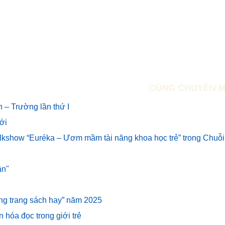
CÙNG CHUYÊN 
 – Trường lần thứ I
mới
alkshow “Euréka – Ươm mầm tài năng khoa học trẻ” trong Chuỗi 
ân"
hững trang sách hay” năm 2025
n hóa đọc trong giới trẻ