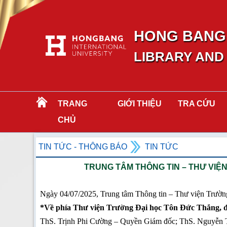
HONG BANG 
LIBRARY AND
TRANG
GIỚI THIỆU
TRA CỨU
CHỦ
TIN TỨC - THÔNG BÁO
TIN TỨC
TRUNG TÂM THÔNG TIN – THƯ VIỆ
Ngày 04/07/2025, Trung tâm Thông tin – Thư viện Trườn
*Về phía Thư viện Trường Đại học Tôn Đức Thắng, đó
ThS. Trịnh Phi Cường – Quyền Giám đốc; ThS. Nguyễn 