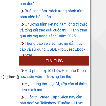
bạn đọc"
Buổi tọa đàm "sách trong hành trình
phát triển bản thân"
Chương trình kết nối tấm lòng tri thức
và tổng kết trao giải cuộc thi " Hành trình
qua những trang sách" năm 2025
Thông báo về việc hướng dẫn truy
cập và sử dụng CSDL ProQuest Ebook
Central
TIN TỨC
HIU phối hợp tổ chức Hội thảo Khoa
học Liên viện – Trường lần thứ I
t động học tập, giảng dạy và nghiên cứu;
Học trong thời đại AI, tiếp cận tri thức
theo cách mới
Cuộc thi Video Clip “Sách hay cần
bạn đọc” và Talkshow “Euréka – Ươm