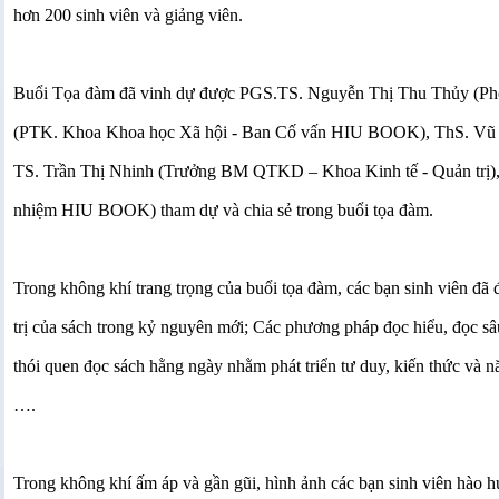
hơn 200 sinh viên và giảng viên. 
Buổi Tọa đàm đã vinh dự được PGS.TS. Nguyễn Thị Thu Thủy (P
(PTK. Khoa Khoa học Xã hội - Ban Cố vấn HIU BOOK), ThS. Vũ
TS. Trần Thị Nhinh (Trưởng BM QTKD – Khoa Kinh tế - Quản trị)
nhiệm HIU BOOK) tham dự và chia sẻ trong buổi tọa đàm.
Trong không khí trang trọng của buổi tọa đàm, các bạn sinh viên đã đư
trị của sách trong kỷ nguyên mới; Các phương pháp đọc hiểu, đọc sâu, 
thói quen đọc sách hằng ngày nhằm phát triển tư duy, kiến thức và n
….
Trong không khí ấm áp và gần gũi, hình ảnh các bạn sinh viên hào hứn