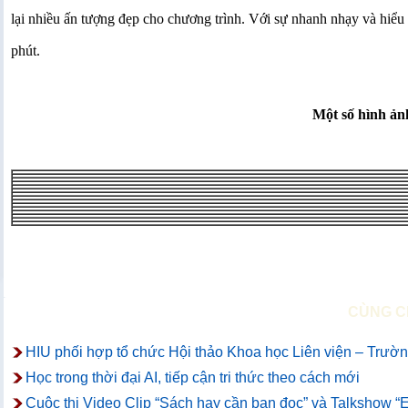
lại nhiều ấn tượng đẹp cho chương trình. Với sự nhanh nhạy và hiểu b
phút.
Một số hình ản
CÙNG C
HIU phối hợp tổ chức Hội thảo Khoa học Liên viện – Trường
Học trong thời đại AI, tiếp cận tri thức theo cách mới
Cuộc thi Video Clip “Sách hay cần bạn đọc” và Talkshow “