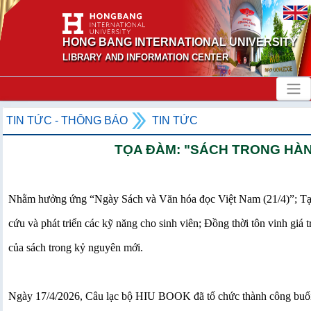
HONG BANG INTERNATIONAL UNIVERSITY
LIBRARY AND INFORMATION CENTER
TIN TỨC - THÔNG BÁO
TIN TỨC
TỌA ĐÀM: "SÁCH TRONG HÀN
Nhằm hưởng ứng “Ngày Sách và Văn hóa đọc Việt Nam (21/4)”; Tạo kh
cứu và phát triển các kỹ năng cho sinh viên; Đồng thời tôn vinh giá trị
của sách trong kỷ nguyên mới.
Ngày 17/4/2026, Câu lạc bộ HIU BOOK đã tổ chức thành công buổi T