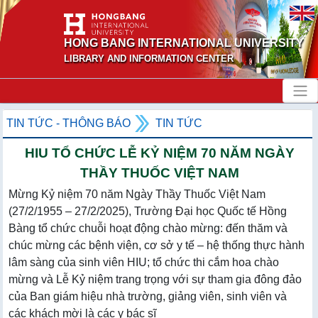
HONG BANG INTERNATIONAL UNIVERSITY
LIBRARY AND INFORMATION CENTER
TIN TỨC - THÔNG BÁO
TIN TỨC
HIU TỔ CHỨC LỄ KỶ NIỆM 70 NĂM NGÀY
THẦY THUỐC VIỆT NAM
Mừng Kỷ niệm 70 năm Ngày Thầy Thuốc Việt Nam
(27/2/1955 – 27/2/2025), Trường Đại học Quốc tế Hồng
Bàng tổ chức chuỗi hoạt động chào mừng: đến thăm và
chúc mừng các bệnh viện, cơ sở y tế – hệ thống thực hành
lâm sàng của sinh viên HIU; tổ chức thi cắm hoa chào
mừng và Lễ Kỷ niệm trang trọng với sự tham gia đông đảo
của Ban giám hiệu nhà trường, giảng viên, sinh viên và
các khách mời là các y bác sĩ