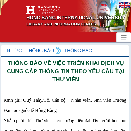
HONG BANG INTERNATIONAL UNIVERSITY
LIBRARY AND INFORMATION CENTER
TIN TỨC - THÔNG BÁO
THÔNG BÁO
THÔNG BÁO VỀ VIỆC TRIỂN KHAI DỊCH VỤ
CUNG CẤP THÔNG TIN THEO YÊU CẦU TẠI
THƯ VIỆN
Kính gửi: Quý Thầy/Cô, Cán bộ – Nhân viên, Sinh viên Trường
Đại học Quốc tế Hồng Bàng
Nhằm phát triển Thư viện theo hướng hiện đại, lấy người học làm
trung tâm và tăng cường hỗ trợ cho hoạt động giảng dạy, học tập,