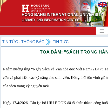
HONG BANG INTERNATIONAL UNIVERSITY
LIBRARY AND INFORMATION CENTER
TIN TỨC - THÔNG BÁO
TIN TỨC
TỌA ĐÀM: "SÁCH TRONG HÀN
Nhằm hưởng ứng “Ngày Sách và Văn hóa đọc Việt Nam (21/4)”; Tạo kh
cứu và phát triển các kỹ năng cho sinh viên; Đồng thời tôn vinh giá trị
của sách trong kỷ nguyên mới.
Ngày 17/4/2026, Câu lạc bộ HIU BOOK đã tổ chức thành công buổi T