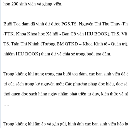
hơn 200 sinh viên và giảng viên. 
Buổi Tọa đàm đã vinh dự được PGS.TS. Nguyễn Thị Thu Thủy (P
(PTK. Khoa Khoa học Xã hội - Ban Cố vấn HIU BOOK), ThS. Vũ
TS. Trần Thị Nhinh (Trưởng BM QTKD – Khoa Kinh tế - Quản trị)
nhiệm HIU BOOK) tham dự và chia sẻ trong buổi tọa đàm.
Trong không khí trang trọng của buổi tọa đàm, các bạn sinh viên đã đư
trị của sách trong kỷ nguyên mới; Các phương pháp đọc hiểu, đọc sâu, 
thói quen đọc sách hằng ngày nhằm phát triển tư duy, kiến thức và n
….
Trong không khí ấm áp và gần gũi, hình ảnh các bạn sinh viên hào hứn