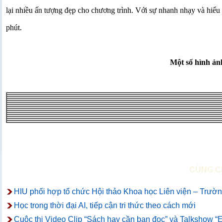
lại nhiều ấn tượng đẹp cho chương trình. Với sự nhanh nhạy và hiểu b
phút.
Một số hình ản
CÙNG C
HIU phối hợp tổ chức Hội thảo Khoa học Liên viện – Trường
Học trong thời đại AI, tiếp cận tri thức theo cách mới
Cuộc thi Video Clip “Sách hay cần bạn đọc” và Talkshow “