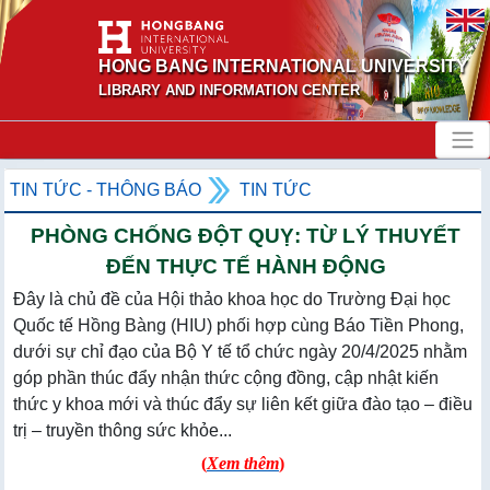
HONG BANG INTERNATIONAL UNIVERSITY
LIBRARY AND INFORMATION CENTER
TIN TỨC - THÔNG BÁO
TIN TỨC
PHÒNG CHỐNG ĐỘT QUỴ: TỪ LÝ THUYẾT
ĐẾN THỰC TẾ HÀNH ĐỘNG
Đây là chủ đề của Hội thảo khoa học do Trường Đại học
Quốc tế Hồng Bàng (HIU) phối hợp cùng Báo Tiền Phong,
dưới sự chỉ đạo của Bộ Y tế tổ chức ngày 20/4/2025 nhằm
góp phần thúc đẩy nhận thức cộng đồng, cập nhật kiến
thức y khoa mới và thúc đẩy sự liên kết giữa đào tạo – điều
trị – truyền thông sức khỏe...
(
Xem thêm
)