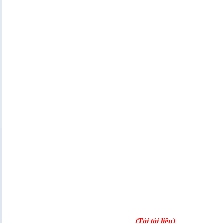
(
Tải tài liệu
)