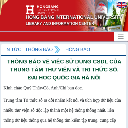
HONG BANG INTERNATIONAL UNIVERSITY
LIBRARY AND INFORMATION CENTER
TIN TỨC - THÔNG BÁO
THÔNG BÁO
THÔNG BÁO VỀ VIỆC SỬ DỤNG CSDL CỦA
TRUNG TÂM THƯ VIỆN VÀ TRI THỨC SỐ,
ĐẠI HỌC QUỐC GIA HÀ NỘI
Kính chào Quý Thầy/Cô, Anh/Chị bạn đọc.
Trung tâm Tri thức số ra đời nhằm kết nối và tích hợp dữ liệu của
nhiều thư viện số độc lập thành một hệ thống thống nhất, liên
thông dữ liệu thông qua hệ thống tìm kiếm tập trung, cung cấp