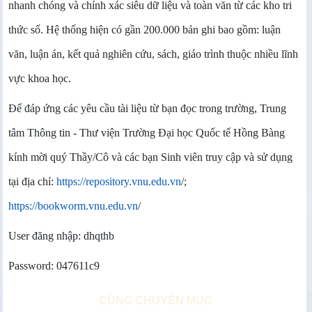
nhanh chóng và chính xác siêu dữ liệu và toàn văn từ các kho tri
thức số. Hệ thống hiện có gần 200.000 bản ghi bao gồm: luận
văn, luận án, kết quả nghiên cứu, sách, giáo trình thuộc nhiều lĩnh
vực khoa học.
Để đáp ứng các yêu cầu tài liệu từ bạn đọc trong trường, Trung
tâm Thông tin - Thư viện Trường Đại học Quốc tế Hồng Bàng
kính mời quý Thầy/Cô và các bạn Sinh viên truy cập và sử dụng
tại địa chỉ:
https://repository.vnu.edu.vn
/;
https://bookworm.vnu.edu.vn
/
User đăng nhập: dhqthb
Password: 047611c9
CÙNG CHUYÊN MỤC