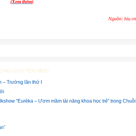
(
Xem thêm
)
Nguồn: hiu.vn
ÙNG CHUYÊN MỤC
 – Trường lần thứ I
mới
alkshow “Euréka – Ươm mầm tài năng khoa học trẻ” trong Chuỗi
ân"