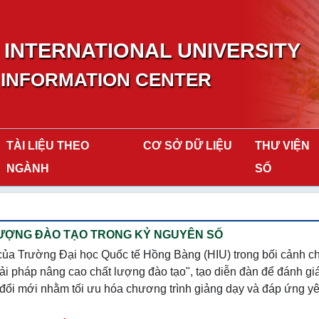
INTERNATIONAL UNIVERSITY
 INFORMATION CENTER
TÀI LIỆU THEO
CƠ SỞ DỮ LIỆU
THƯ VIỆN
NGÀNH
SỐ
 LƯỢNG ĐÀO TẠO TRONG KỶ NGUYÊN SỐ
của Trường Đại học Quốc tế Hồng Bàng (HIU) trong bối cảnh c
iải pháp nâng cao chất lượng đào tạo", tạo diễn đàn để đánh gi
áp đổi mới nhằm tối ưu hóa chương trình giảng dạy và đáp ứng y