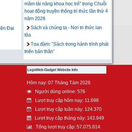
mầm tài năng khoa học trẻ” trong Chuỗi
hoạt động truyền thông tri thức lần thứ 4
năm 2026
Sách và chúng ta - Nơi tri thức lan
iện Đại
tỏa
Tọa đàm: "Sách trong hành trình phát
triển bản thân"
LegoWeb-Gadget Website Info
Hôm nay: 07 Tháng Tám 2026
Người dùng online: 576
Lượt truy cập hôm nay: 11.698
Lượt truy cập tuần này: 124.370
Lượt truy cập tháng này: 143.949
Tổng lượt truy cập: 57.075.814