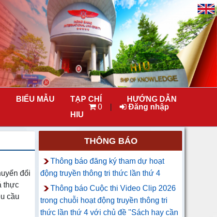
BIỂU MẪU
TẠP CHÍ
HƯỚNG DẪN
0
|
Đăng nhập
HIU
THÔNG BÁO
Thông báo đăng ký tham dự hoạt
huyển đổi
động truyền thông tri thức lần thứ 4
á thực
Thông báo Cuộc thi Video Clip 2026
êu cầu
trong chuỗi hoạt động truyền thông tri
thức lần thứ 4 với chủ đề "Sách hay cần