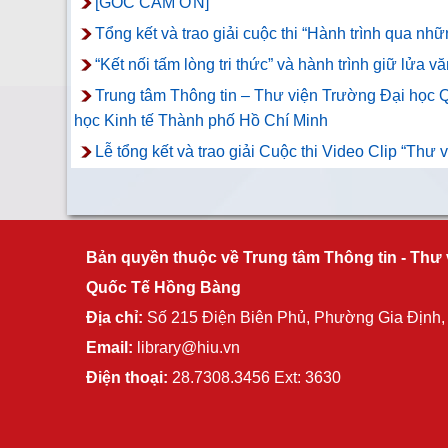
[GÓC CẢM ƠN]
Tổng kết và trao giải cuộc thi “Hành trình qua n
“Kết nối tấm lòng tri thức” và hành trình giữ lửa vă
Trung tâm Thông tin – Thư viện Trường Đại học Q
học Kinh tế Thành phố Hồ Chí Minh
Lễ tổng kết và trao giải Cuộc thi Video Clip “Thư
Bản quyền thuộc về Trung tâm Thông tin - Thư 
Quốc Tế Hồng Bàng
Địa chỉ:
Số 215 Điện Biên Phủ, Phường Gia Định
Email:
library@hiu.vn
Điện thoại:
28.7308.3456 Ext: 3630