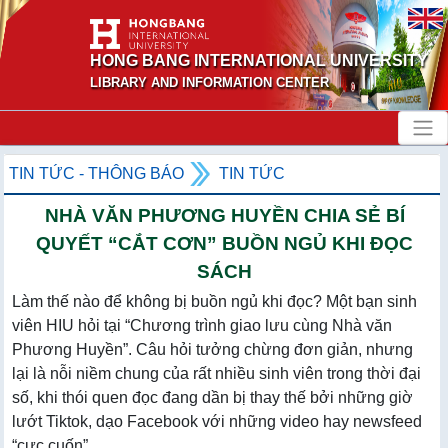
HONG BANG INTERNATIONAL UNIVERSITY
LIBRARY AND INFORMATION CENTER
TIN TỨC - THÔNG BÁO
TIN TỨC
NHÀ VĂN PHƯƠNG HUYỀN CHIA SẺ BÍ
QUYẾT “CẮT CƠN” BUỒN NGỦ KHI ĐỌC
SÁCH
Làm thế nào để không bị buồn ngủ khi đọc? Một bạn sinh
viên HIU hỏi tại “Chương trình giao lưu cùng Nhà văn
Phương Huyền”. Câu hỏi tưởng chừng đơn giản, nhưng
lại là nỗi niềm chung của rất nhiều sinh viên trong thời đại
số, khi thói quen đọc đang dần bị thay thế bởi những giờ
lướt Tiktok, dạo Facebook với những video hay newsfeed
“cực cuốn”.