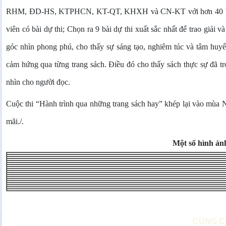
RHM, ĐD-HS, KTPHCN, KT-QT, KHXH và CN-KT với hơn 40 bài dự t
viên có bài dự thi; Chọn ra 9 bài dự thi xuất sắc nhất để trao giải
góc nhìn phong phú, cho thấy sự sáng tạo, nghiêm túc và tâm huyế
cảm hứng qua từng trang sách. Điều đó cho thấy sách thực sự đã 
nhìn cho người đọc.
Cuộc thi “Hành trình qua những trang sách hay” khép lại vào mùa N
mãi./.
Một số hình ảnh 
CÙNG C