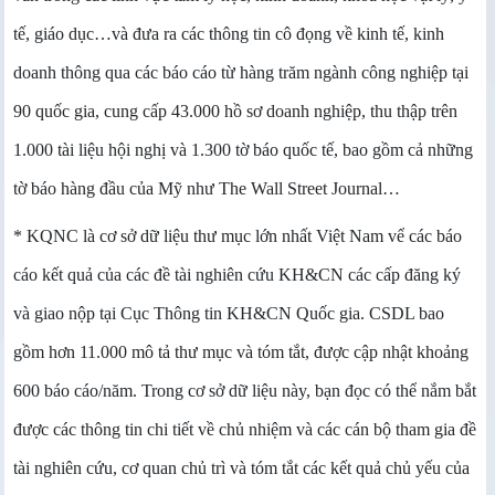
tế, giáo dục…và đưa ra các thông tin cô đọng về kinh tế, kinh
doanh thông qua các báo cáo từ hàng trăm ngành công nghiệp tại
90 quốc gia, cung cấp 43.000 hồ sơ doanh nghiệp, thu thập trên
1.000 tài liệu hội nghị và 1.300 tờ báo quốc tế, bao gồm cả những
tờ báo hàng đầu của Mỹ như The Wall Street Journal…
* KQNC là cơ sở dữ liệu thư mục lớn nhất Việt Nam vể các báo
cáo kết quả của các đề tài nghiên cứu KH&CN các cấp đăng ký
và giao nộp tại Cục Thông tin KH&CN Quốc gia. CSDL bao
gồm hơn 11.000 mô tả thư mục và tóm tắt, được cập nhật khoảng
600 báo cáo/năm. Trong cơ sở dữ liệu này, bạn đọc có thể nắm bắt
được các thông tin chi tiết về chủ nhiệm và các cán bộ tham gia đề
tài nghiên cứu, cơ quan chủ trì và tóm tắt các kết quả chủ yếu của