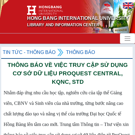
HONG BANG INTERNATIONAL UNIVERSITY
LIBRARY AND INFORMATION CENTER
TIN TỨC - THÔNG BÁO
THÔNG BÁO
THÔNG BÁO VỀ VIỆC TRUY CẬP SỬ DỤNG
CƠ SỞ DỮ LIỆU PROQUEST CENTRAL,
KQNC, STD
Nhằm đáp ứng nhu cầu học tập, nghiên cứu của tập thể Giảng
viên, CBNV và Sinh viên của nhà trường, từng bước nâng cao
chất lượng đào tạo và nâng vị thế của trường Đại học Quốc tế
Hồng Bàng lên tầm cao mới. Trung tâm Thông tin – Thư viện xin
thông báo về việc truy cập sử dụng cơ sở dữ liệu điện tử ProQuest