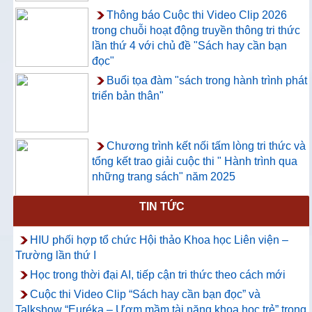
Thông báo Cuộc thi Video Clip 2026
trong chuỗi hoạt động truyền thông tri thức
lần thứ 4 với chủ đề "Sách hay cần bạn
đọc"
Buổi tọa đàm "sách trong hành trình phát
triển bản thân"
Chương trình kết nối tấm lòng tri thức và
tổng kết trao giải cuộc thi " Hành trình qua
những trang sách" năm 2025
TIN TỨC
Thông báo về việc hướng dẫn truy cập
và sử dụng CSDL ProQuest Ebook
HIU phối hợp tổ chức Hội thảo Khoa học Liên viện –
Central
Trường lần thứ I
Học trong thời đại AI, tiếp cận tri thức theo cách mới
Cuộc thi Video Clip “Sách hay cần bạn đọc” và
Talkshow “Euréka – Ươm mầm tài năng khoa học trẻ” trong