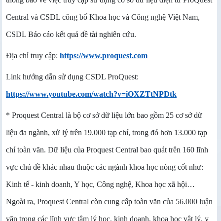
Central và CSDL công bố Khoa học và Công nghệ Việt Nam,
CSDL Báo cáo kết quả đề tài nghiên cứu.
Địa chỉ truy cập:
https://www.proquest.com
Link hướng dẫn sử dụng CSDL ProQuest:
https://www.youtube.com/watch?v=iOXZTtNPDtk
* Proquest Central là bộ cơ sở dữ liệu lớn bao gồm 25 cơ sở dữ
liệu đa ngành, xử lý trên 19.000 tạp chí, trong đó hơn 13.000 tạp
chí toàn văn. Dữ liệu của Proquest Central bao quát trên 160 lĩnh
vực chủ đề khác nhau thuộc các ngành khoa học nòng cốt như:
Kinh tế - kinh doanh, Y học, Công nghệ, Khoa học xã hội…
Ngoài ra, Proquest Central còn cung cấp toàn văn của 56.000 luận
văn trong các lĩnh vực tâm lý học, kinh doanh, khoa học vật lý, y