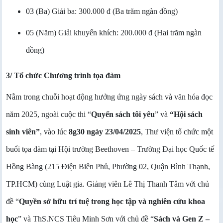
03 (Ba) Giải ba: 300.000 đ (Ba
trăm ngàn đồng
)
05 (Năm) Giải khuyến khích: 200.000 đ (Hai
trăm ngàn
đồng
)
3/ Tổ chức Chương trình tọa đàm
Nằm trong chuỗi hoạt động hưởng ứng ngày sách và văn hóa đọc
năm 2025, ngoài cuộc thi “
Quyển sách tôi yêu
” và
“Hội sách
sinh viên”
, vào lúc
8g30 ngày 23/04/2025
, Thư viện tổ chức một
buổi tọa đàm tại Hội trường Beethoven – Trường Đại học Quốc tế
Hồng Bàng (215 Điện Biên Phủ, Phường 02, Quận Bình Thạnh,
TP.HCM) cùng Luật gia. Giảng viên Lê Thị Thanh Tâm với chủ
đề “
Quyền sở hữu trí tuệ trong học tập và nghiên cứu khoa
học
” và ThS.NCS Tiêu Minh Sơn với chủ đề “
Sách và Gen Z –